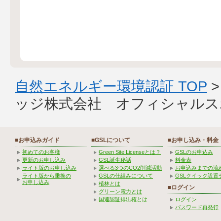
自然エネルギー環境認証 TOP
ッジ株式会社 オフィシャルス
■お申込みガイド
■GSLについて
■お申し込み・料金
初めてのお客様
Green Site Licenseとは？
GSLのお申込み
更新のお申し込み
GSL誕生秘話
料金表
ライト版のお申し込み
選べる3つのCO2削減活動
お申込みまでの流
ライト版から乗換の
GSLの仕組みについて
GSLクイック設置
お申し込み
植林とは
■ログイン
グリーン電力とは
国連認証排出権とは
ログイン
パスワード再発行