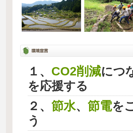
CO2削減
１、
につ
を応援する
節水
節電
２、
、
を
う