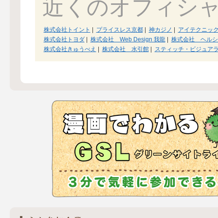
近くのオフィシ
株式会社トイント
|
プライスレス京都
|
神カジノ
|
アイテクニッ
株式会社トヨダ
|
株式会社 Web Design 我龍
|
株式会社 ヘルシ
株式会社きゅうべえ
|
株式会社 水引館
|
スティッチ・ビジュア