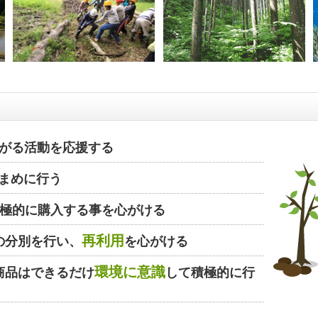
がる活動を応援する
まめに行う
極的に購入する事を心がける
再利用
の分別を行い、
を心がける
環境に意識
商品はできるだけ
して積極的に行