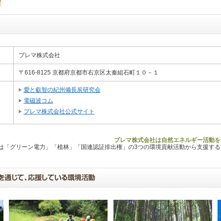
プレマ株式会社
〒616-8125 京都府京都市右京区太秦組石町１０－１
愛と叡智の紀州備長炭研究会
電磁波コム
プレマ株式会社公式サイト
プレマ株式会社は自然エネルギー活動を
Lは「グリーン電力」「植林」「国連認証排出権」の3つの環境貢献活動から支援す