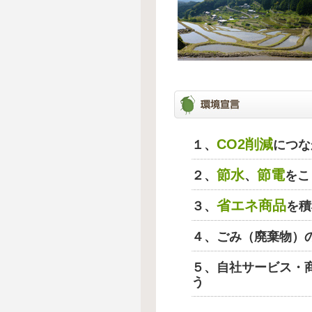
CO2削減
１、
につな
節水
節電
２、
、
をこ
省エネ商品
３、
を積
４、ごみ（廃棄物）
５、自社サービス・
う