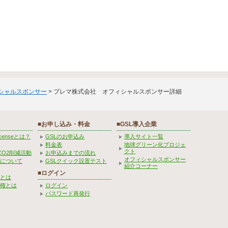
ィシャルスポンサー
> プレマ株式会社 オフィシャルスポンサー詳細
■お申し込み・料金
■GSL導入企業
Licenseとは？
GSLのお申込み
導入サイト一覧
料金表
地球グリーン化プロジェ
クト
CO2削減活動
お申込みまでの流れ
オフィシャルスポンサー
みについて
GSLクイック設置テスト
紹介コーナー
■ログイン
とは
権とは
ログイン
パスワード再発行