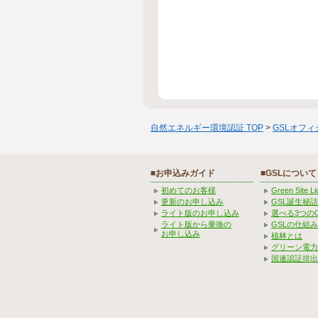
自然エネルギー環境認証 TOP
>
GSLオフ
■お申込みガイド
■GSLについて
初めてのお客様
Green Site 
更新のお申し込み
GSL誕生秘話
ライト版のお申し込み
選べる3つの
ライト版から乗換の
GSLの仕組
お申し込み
植林とは
グリーン電力
国連認証排出