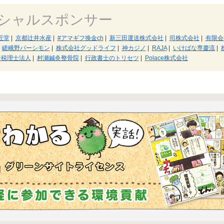
シャルスポンサー
匠堂
|
京都辻井水産
|
#アマギフ換金ch
|
新三田運送株式会社
|
司株式会社
|
有限会
嵯峨野パーシモン
|
株式会社グッドライフ
|
神カジノ
|
RAJA
|
いけばな専慶流
|
合税理士法人
|
村瀬鍼灸整骨院
|
行政書士のトリセツ
|
Polace株式会社