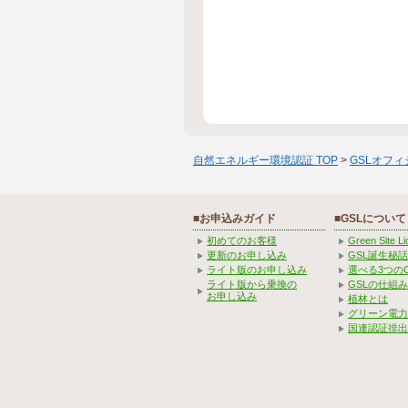
自然エネルギー環境認証 TOP
>
GSLオフ
■お申込みガイド
■GSLについて
初めてのお客様
Green Site 
更新のお申し込み
GSL誕生秘話
ライト版のお申し込み
選べる3つの
ライト版から乗換の
GSLの仕組
お申し込み
植林とは
グリーン電力
国連認証排出