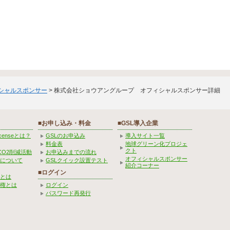
ィシャルスポンサー
> 株式会社ショウアングループ オフィシャルスポンサー詳細
■お申し込み・料金
■GSL導入企業
Licenseとは？
GSLのお申込み
導入サイト一覧
料金表
地球グリーン化プロジェ
クト
CO2削減活動
お申込みまでの流れ
オフィシャルスポンサー
みについて
GSLクイック設置テスト
紹介コーナー
■ログイン
とは
権とは
ログイン
パスワード再発行