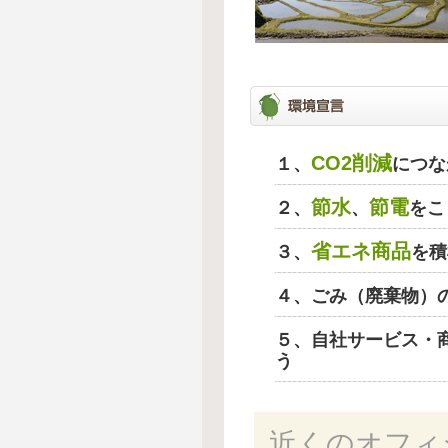
CO2削減
１、
につな
節水
節電
２、
、
をこ
省エネ商品
３、
を積
４、ごみ（廃棄物）
５、自社サービス・
う
近くのオフィ