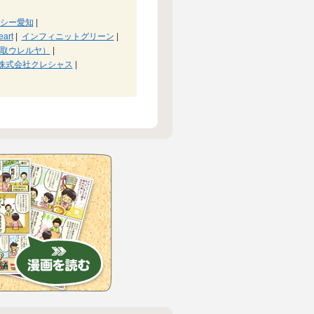
シー愛知
|
art
|
インフィニットグリーン
|
取ウレルヤ）
|
株式会社クレシャス
|