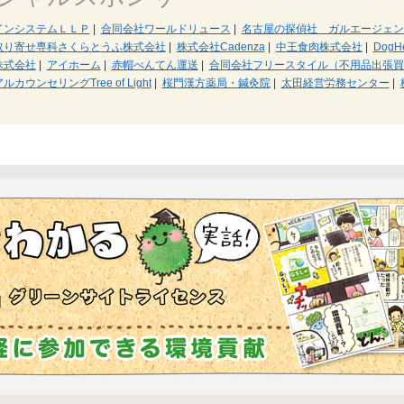
インシステムＬＬＰ
|
合同会社ワールドリュース
|
名古屋の探偵社 ガルエージェン
取り寄せ専科さくらとうふ株式会社
|
株式会社Cadenza
|
中王食肉株式会社
|
DogHe
株式会社
|
アイホーム
|
赤帽べんてん運送
|
合同会社フリースタイル（不用品出張買
カウンセリングTree of Light
|
桜門漢方薬局・鍼灸院
|
太田経営労務センター
|