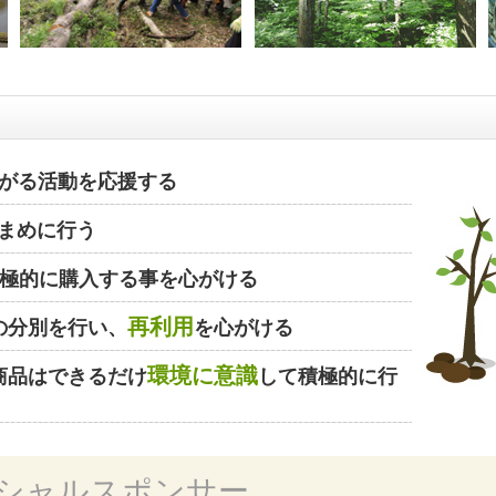
がる活動を応援する
まめに行う
極的に購入する事を心がける
再利用
の分別を行い、
を心がける
環境に意識
商品はできるだけ
して積極的に行
シャルスポンサー