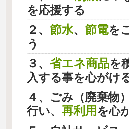
を応援する
節水
節電
２、
、
を
う
省エネ商品
３、
を
入する事を心がけ
４、ごみ（廃棄物
再利用
行い、
を心