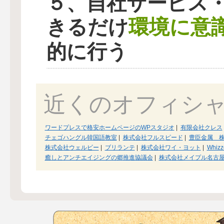
５、自社サービス
環境に意
きるだけ
的に行う
近くのオフィシ
ワードプレスで格安ホームページのWPスタジオ
|
有限会社クレス
チェゴハングル韓国語教室
|
株式会社フルスピード
|
豊臣金属 
株式会社ウェルビー
|
ブリランテ
|
株式会社ワイ・ヨット
|
Whizz
癒しとアンチエイジングの郷推進協議会
|
株式会社メイプル名古