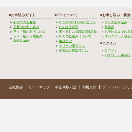
■お申込みガイド
■GSLについて
■お申し込み・料金
初めてのお客様
Green Site Licenseとは？
GSLのお申込み
更新のお申し込み
GSL誕生秘話
料金表
ライト版のお申し込み
選べる3つのCO2削減活動
お申込みまでの流
ライト版から乗換の
GSLの仕組みについて
GSLクイック設置
お申し込み
植林とは
■ログイン
グリーン電力とは
国連認証排出権とは
ログイン
パスワード再発行
会社概要
サイトマップ
特定商取引法
利用規約
プライバシーポリ