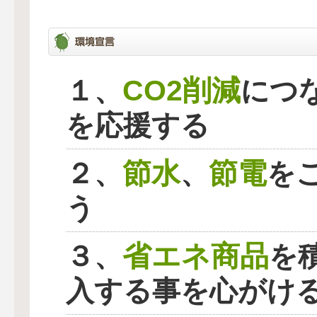
CO2削減
１、
につ
を応援する
節水
節電
２、
、
を
う
省エネ商品
３、
を
入する事を心がけ