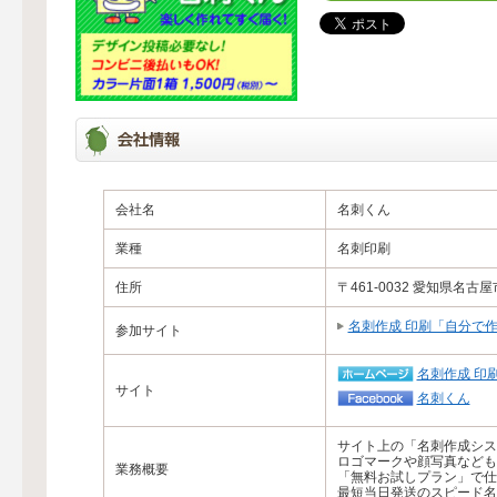
会社名
名刺くん
業種
名刺印刷
住所
〒461-0032 愛知県名古屋
名刺作成 印刷「自分で作
参加サイト
名刺作成 印
サイト
名刺くん
サイト上の「名刺作成シス
ロゴマークや顔写真なども
業務概要
「無料お試しプラン」で仕
最短当日発送のスピード名