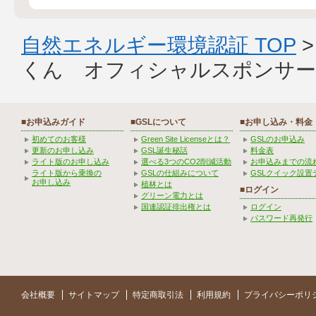
自然エネルギー環境認証 TOP
くん オフィシャルスポンサー
■お申込みガイド
■GSLについて
■お申し込み・料金
初めてのお客様
Green Site Licenseとは？
GSLのお申込み
更新のお申し込み
GSL誕生秘話
料金表
ライト版のお申し込み
選べる3つのCO2削減活動
お申込みまでの流
ライト版から乗換の
GSLの仕組みについて
GSLクイック設置
お申し込み
植林とは
■ログイン
グリーン電力とは
国連認証排出権とは
ログイン
パスワード再発行
会社概要
サイトマップ
特定商取引法
利用規約
プライバシーポリ