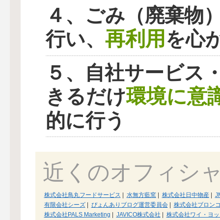
４、ごみ（廃棄物
再利用
行い、
を心
５、自社サービス
環境に意
きるだけ
的に行う
近くのオフィシ
株式会社鳥丸フードサービス
|
水無方藍窯
|
株式会社日中物産
|
J
有限会社シーズ
|
ぴょんありブログ運営委員会
|
株式会社ブロン
株式会社PALS Marketing
|
JAVICO株式会社
|
株式会社ワイ・ヨッ