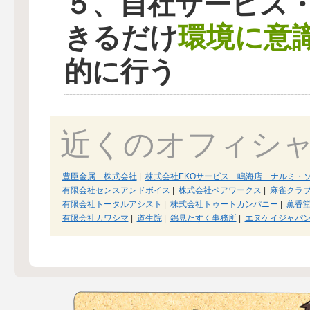
５、自社サービス
環境に意
きるだけ
的に行う
近くのオフィシ
豊臣金属 株式会社
|
株式会社EKOサービス 鳴海店 ナルミ・
有限会社センスアンドボイス
|
株式会社ペアワークス
|
麻雀クラ
有限会社トータルアシスト
|
株式会社トゥートカンパニー
|
薫香
有限会社カワシマ
|
道生院
|
錦見たすく事務所
|
エヌケイジャパ