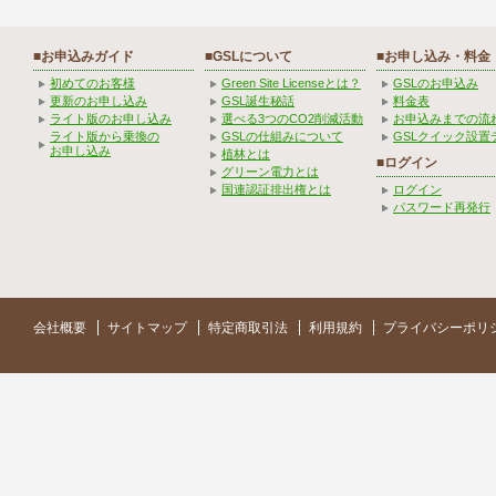
■お申込みガイド
■GSLについて
■お申し込み・料金
初めてのお客様
Green Site Licenseとは？
GSLのお申込み
更新のお申し込み
GSL誕生秘話
料金表
ライト版のお申し込み
選べる3つのCO2削減活動
お申込みまでの流
ライト版から乗換の
GSLの仕組みについて
GSLクイック設置
お申し込み
植林とは
■ログイン
グリーン電力とは
国連認証排出権とは
ログイン
パスワード再発行
会社概要
サイトマップ
特定商取引法
利用規約
プライバシーポリ