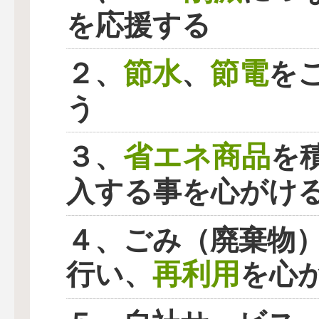
を応援する
節水
節電
２、
、
を
う
省エネ商品
３、
を
入する事を心がけ
４、ごみ（廃棄物
再利用
行い、
を心