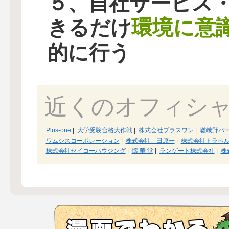
５、自社サービス
環境に意
きるだけ
的に行う
近くのオフィシ
Plus-one
|
大学受験合格大作戦
|
株式会社プラスワン
|
嵯峨野パ
ワムシスコーポレーション
|
株式会社 田原一
|
株式会社トラベ
株式会社セイコーハウジング
|
懐 華 堂
|
ランゲート株式会社
|
株