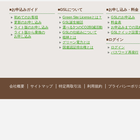
■お申込みガイド
■GSLについて
■お申し込み・料金
初めてのお客様
Green Site Licenseとは？
GSLのお申込み
更新のお申し込み
GSL誕生秘話
料金表
ライト版のお申し込み
選べる3つのCO2削減活動
お申込みまでの流
ライト版から乗換の
GSLの仕組みについて
GSLクイック設置
お申し込み
植林とは
■ログイン
グリーン電力とは
国連認証排出権とは
ログイン
パスワード再発行
会社概要
サイトマップ
特定商取引法
利用規約
プライバシーポリ