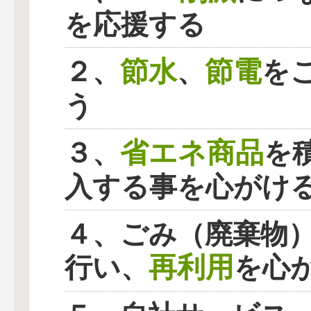
を応援する
節水
節電
２、
、
を
う
省エネ商品
３、
を
入する事を心がけ
４、ごみ（廃棄物
再利用
行い、
を心