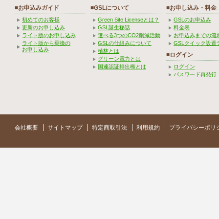
■お申込みガイド
■GSLについて
■お申し込み・料金
初めてのお客様
Green Site Licenseとは？
GSLのお申込み
更新のお申し込み
GSL誕生秘話
料金表
ライト版のお申し込み
選べる3つのCO2削減活動
お申込みまでの流
ライト版から乗換の
GSLの仕組みについて
GSLクイック設置
お申し込み
植林とは
■ログイン
グリーン電力とは
国連認証排出権とは
ログイン
パスワード再発行
会社概要
サイトマップ
特定商取引法
利用規約
プライバシーポリ