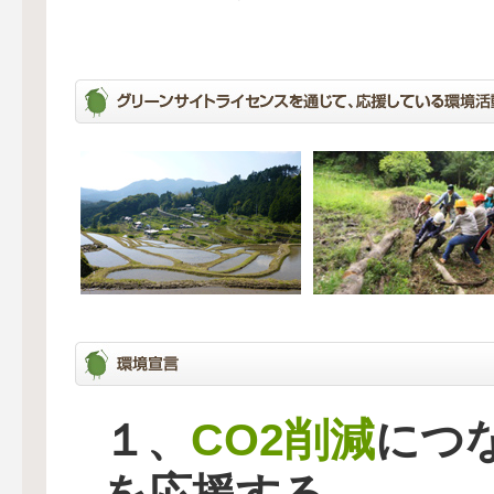
CO2削減
１、
につ