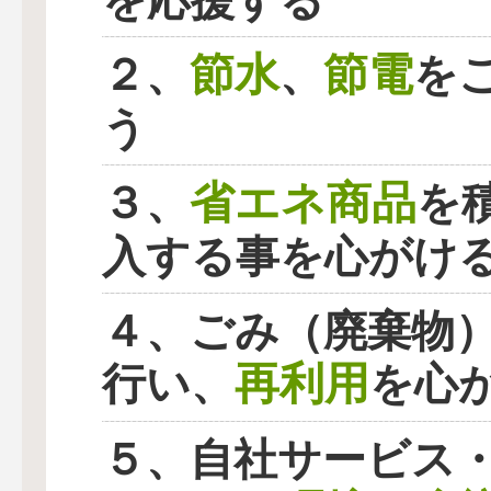
を応援する
節水
節電
２、
、
を
う
省エネ商品
３、
を
入する事を心がけ
４、ごみ（廃棄物
再利用
行い、
を心
５、自社サービス