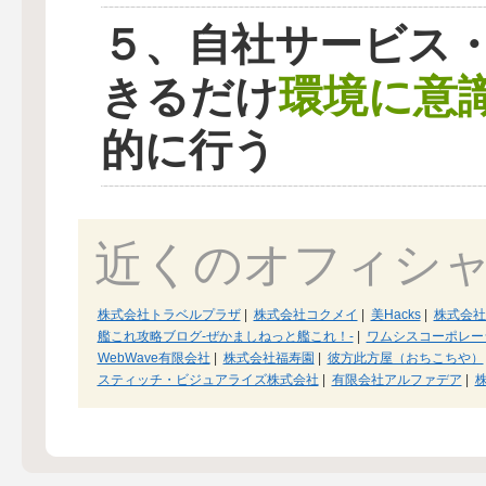
５、自社サービス
環境に意
きるだけ
的に行う
近くのオフィシ
株式会社トラベルプラザ
|
株式会社コクメイ
|
美Hacks
|
株式会社
艦これ攻略ブログ-ぜかましねっと艦これ！-
|
ワムシスコーポレー
WebWave有限会社
|
株式会社福寿園
|
彼方此方屋（おちこちや）
スティッチ・ビジュアライズ株式会社
|
有限会社アルファデア
|