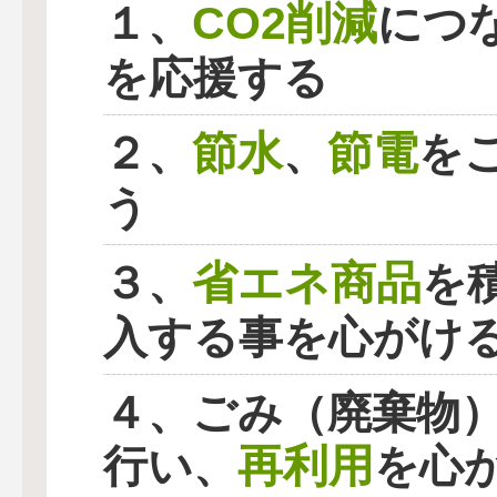
CO2削減
１、
につ
を応援する
節水
節電
２、
、
を
う
省エネ商品
３、
を
入する事を心がけ
４、ごみ（廃棄物
再利用
行い、
を心