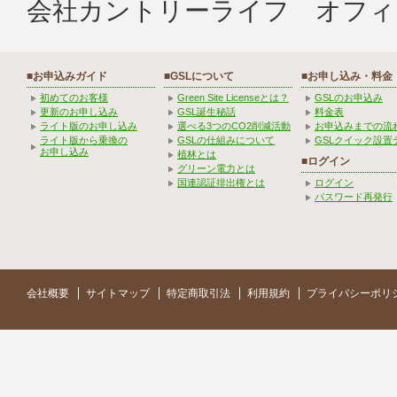
会社カントリーライフ オフィ
■お申込みガイド
■GSLについて
■お申し込み・料金
初めてのお客様
Green Site Licenseとは？
GSLのお申込み
更新のお申し込み
GSL誕生秘話
料金表
ライト版のお申し込み
選べる3つのCO2削減活動
お申込みまでの流
ライト版から乗換の
GSLの仕組みについて
GSLクイック設置
お申し込み
植林とは
■ログイン
グリーン電力とは
国連認証排出権とは
ログイン
パスワード再発行
会社概要
サイトマップ
特定商取引法
利用規約
プライバシーポリ