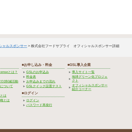
ィシャルスポンサー
> 株式会社フードサプライ オフィシャルスポンサー詳細
■お申し込み・料金
■GSL導入企業
Licenseとは？
GSLのお申込み
導入サイト一覧
料金表
地球グリーン化プロジェ
クト
CO2削減活動
お申込みまでの流れ
オフィシャルスポンサー
みについて
GSLクイック設置テスト
紹介コーナー
■ログイン
とは
権とは
ログイン
パスワード再発行