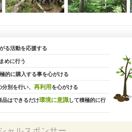
がる活動を応援する
まめに行う
極的に購入する事を心がける
再利用
の分別を行い、
を心がける
環境に意識
商品はできるだけ
して積極的に行
シャルスポンサー