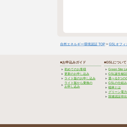
自然エネルギー環境認証 TOP
>
GSLオフ
■お申込みガイド
■GSLについて
初めてのお客様
Green Site 
更新のお申し込み
GSL誕生秘話
ライト版のお申し込み
選べる3つの
ライト版から乗換の
GSLの仕組
お申し込み
植林とは
グリーン電力
国連認証排出