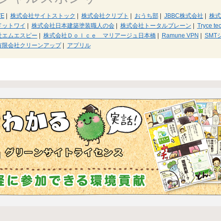
E
|
株式会社サイトストック
|
株式会社クリプト
|
おうち部
|
JBBC株式会社
|
株式
ドットワイ
|
株式会社日本建築塗装職人の会
|
株式会社トータルブレーン
|
Tryce 
社エムエスピー
|
株式会社Ｄｏｌｃｅ マリアージュ日本橋
|
Ramune VPN
|
SMT
有限会社クリーンアップ
|
アプリル