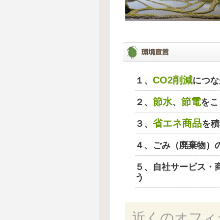
CO2削減
１、
につな
節水
節電
２、
、
をこ
省エネ商品
３、
を積
４、ごみ（廃棄物）
５、自社サービス・
う
近くのオフィ