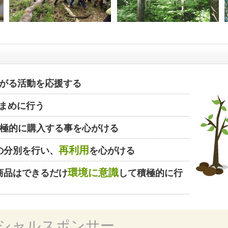
がる活動を応援する
まめに行う
極的に購入する事を心がける
再利用
の分別を行い、
を心がける
環境に意識
商品はできるだけ
して積極的に行
シャルスポンサー