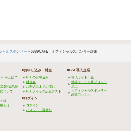
ィシャルスポンサー
> 6889CAFE オフィシャルスポンサー詳細
■お申し込み・料金
■GSL導入企業
Licenseとは？
GSLのお申込み
導入サイト一覧
料金表
地球グリーン化プロジェ
クト
CO2削減活動
お申込みまでの流れ
オフィシャルスポンサー
みについて
GSLクイック設置テスト
紹介コーナー
■ログイン
とは
権とは
ログイン
パスワード再発行