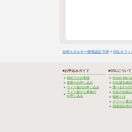
自然エネルギー環境認証 TOP
>
GSLオフ
■お申込みガイド
■GSLについて
初めてのお客様
Green Site 
更新のお申し込み
GSL誕生秘話
ライト版のお申し込み
選べる3つの
ライト版から乗換の
GSLの仕組
お申し込み
植林とは
グリーン電力
国連認証排出