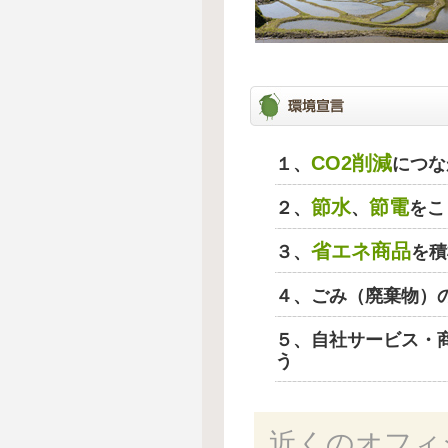
CO2削減
１、
につな
節水
節電
２、
、
をこ
省エネ商品
３、
を積
４、ごみ（廃棄物）
５、自社サービス・
う
近くのオフィ