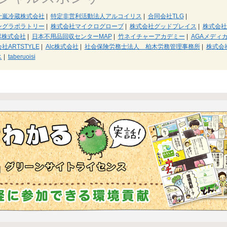
十嵐冷蔵株式会社
|
特定非営利活動法人アルコイリス
|
合同会社TLG
|
ングラボラトリー
|
株式会社マイクログローブ
|
株式会社グッドプレイス
|
株式会社
ボ株式会社
|
日本不用品回収センターMAP
|
竹ネイチャーアカデミー
|
AGAメディ
社ARTSTYLE
|
Alc株式会社
|
社会保険労務士法人 柏木労務管理事務所
|
株式会
ス
|
taberuoisi