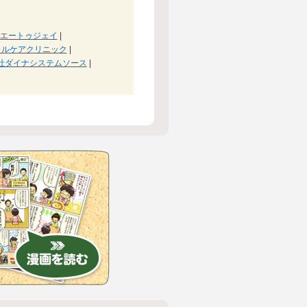
エートゥジェイ
|
カルケアクリニック
|
社ダイナシステムソース
|