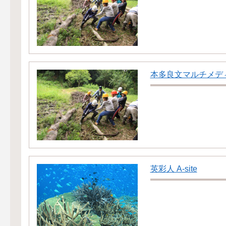
本多良文マルチメデ
英彩人 A-site