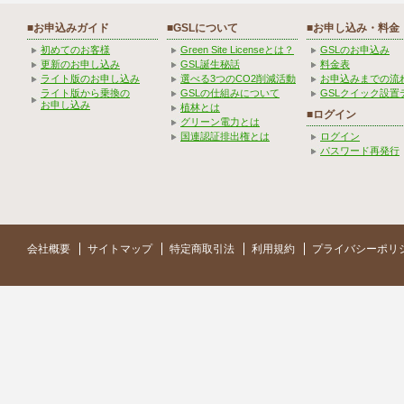
■お申込みガイド
■GSLについて
■お申し込み・料金
初めてのお客様
Green Site Licenseとは？
GSLのお申込み
更新のお申し込み
GSL誕生秘話
料金表
ライト版のお申し込み
選べる3つのCO2削減活動
お申込みまでの流
ライト版から乗換の
GSLの仕組みについて
GSLクイック設置
お申し込み
植林とは
■ログイン
グリーン電力とは
国連認証排出権とは
ログイン
パスワード再発行
会社概要
サイトマップ
特定商取引法
利用規約
プライバシーポリ