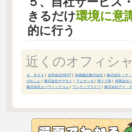
５、自社サービス
環境に意
きるだけ
的に行う
近くのオフィシ
Ｇ ＢＯＸ
|
合同会社NEXT
|
内堀建設株式会社
|
株式会社 ソナ
びおこん
|
株式会社ヤマモト
|
アムサンタ
|
韓ドラ部
|
有限会社
株式会社エーヴィックコム
|
ワンナップライフ
|
株式会社アイ・