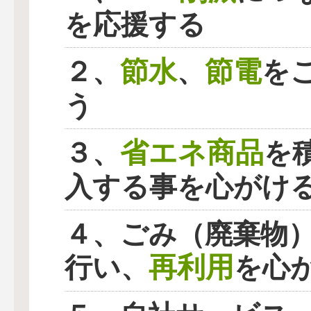
を応援する
節水
節電
２、
、
を
う
省エネ商品
３、
を
入する事を心がけ
４、ごみ（廃棄物
再利用
行い、
を心