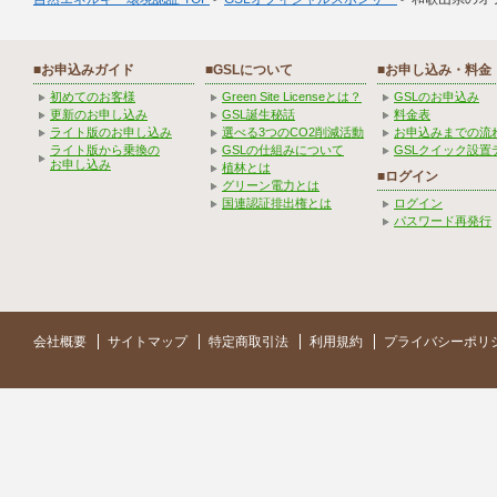
■お申込みガイド
■GSLについて
■お申し込み・料金
初めてのお客様
Green Site Licenseとは？
GSLのお申込み
更新のお申し込み
GSL誕生秘話
料金表
ライト版のお申し込み
選べる3つのCO2削減活動
お申込みまでの流
ライト版から乗換の
GSLの仕組みについて
GSLクイック設置
お申し込み
植林とは
■ログイン
グリーン電力とは
国連認証排出権とは
ログイン
パスワード再発行
会社概要
サイトマップ
特定商取引法
利用規約
プライバシーポリ