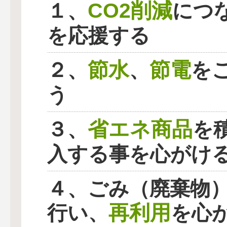
CO2削減
１、
につ
を応援する
節水
節電
２、
、
を
う
省エネ商品
３、
を
入する事を心がけ
４、ごみ（廃棄物
再利用
行い、
を心