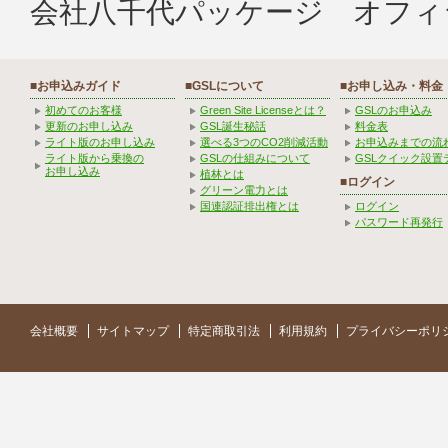
会社八千代パッケージ オフィ
■お申込みガイド
■GSLについて
■お申し込み・料金
初めてのお客様
Green Site Licenseとは？
GSLのお申込み
更新のお申し込み
GSL誕生秘話
料金表
ライト版のお申し込み
選べる3つのCO2削減活動
お申込みまでの流
ライト版から乗換の
GSLの仕組みについて
GSLクイック設置
お申し込み
植林とは
■ログイン
グリーン電力とは
国連認証排出権とは
ログイン
パスワード再発行
会社概要
サイトマップ
特定商取引法
利用規約
プライバシーポリ