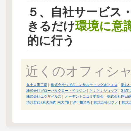
５、自社サービス
環境に意
きるだけ
的に行う
近くのオフィシ
丸十人形工房
|
株式会社つばさコンサルティングオフィス
|
楽ら
株式会社グローバルグロー・イマジン
|
とくとくショップ
|
SIMP
株式会社エグザイルス
|
オーデント口コミ委員会
|
株式会社岡田
清川君代 (炭火焼肉 南大門)
|
WiFi相談所
|
株式会社ゼクノ
|
株式