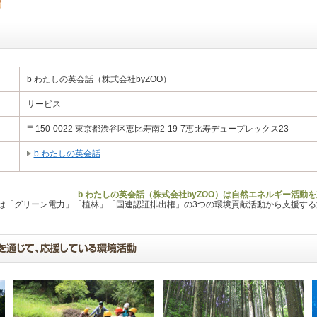
b わたしの英会話（株式会社byZOO）
サービス
〒150-0022 東京都渋谷区恵比寿南2-19-7恵比寿デュープレックス23
b わたしの英会話
b わたしの英会話（株式会社byZOO）は自然エネルギー活動
Lは「グリーン電力」「植林」「国連認証排出権」の3つの環境貢献活動から支援す