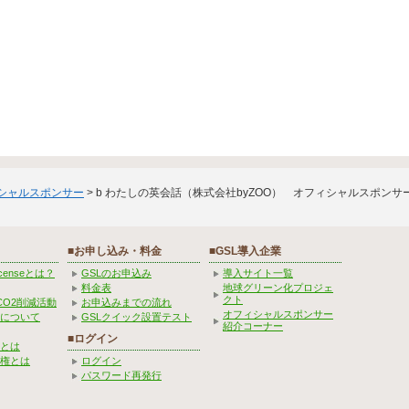
ィシャルスポンサー
> b わたしの英会話（株式会社byZOO） オフィシャルスポンサ
■お申し込み・料金
■GSL導入企業
Licenseとは？
GSLのお申込み
導入サイト一覧
料金表
地球グリーン化プロジェ
クト
CO2削減活動
お申込みまでの流れ
オフィシャルスポンサー
みについて
GSLクイック設置テスト
紹介コーナー
■ログイン
とは
権とは
ログイン
パスワード再発行