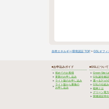
自然エネルギー環境認証 TOP
>
GSLオフ
■お申込みガイド
■GSLについて
初めてのお客様
Green Site 
更新のお申し込み
GSL誕生秘話
ライト版のお申し込み
選べる3つの
ライト版から乗換の
GSLの仕組
お申し込み
植林とは
グリーン電力
国連認証排出