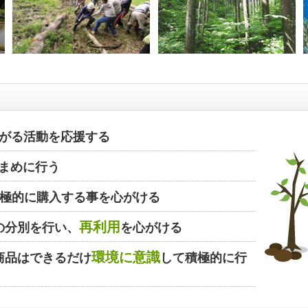
がる活動を応援する
まめに行う
極的に購入する事を心がける
再利用
の分別を行い、
を心がける
環境に意識
商品はできるだけ
して積極的に行