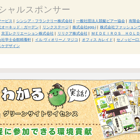
シャルスポンサー
サービス
|
シンシア・フランクリー株式会社
|
一般社団法人競艇ピアー協会
|
有限会
社オーキッド・ガーデン
|
リンクステージ
|
株式会社egg-i
|
株式会社ファッション
京王レクリエーション株式会社
|
リリクア株式会社
|
ＭＥＤＥＩＲＯＳ ＨＯＬＤ
会社学士会館精養軒
|
イル ヴィオリーノ マジコ
|
オフィス カレイド
|
セノッピー口
スケデザイン