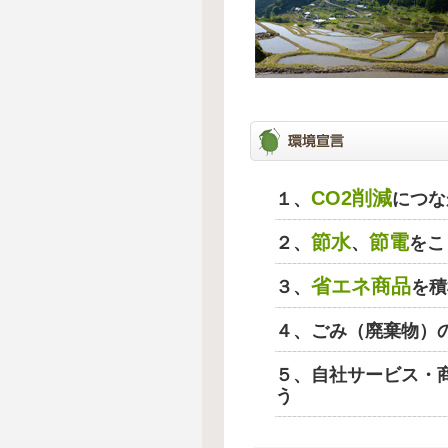
CO2削減
１、
につな
節水
節電
２、
、
をこ
省エネ商品
３、
を積
４、ごみ（廃棄物）
５、自社サービス・
う