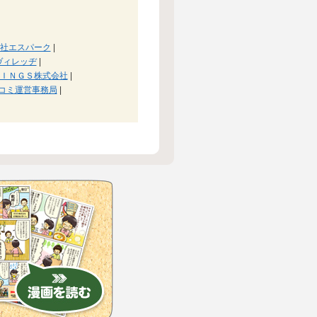
社エスパーク
|
ヴィレッヂ
|
ＩＮＧＳ株式会社
|
コミ運営事務局
|