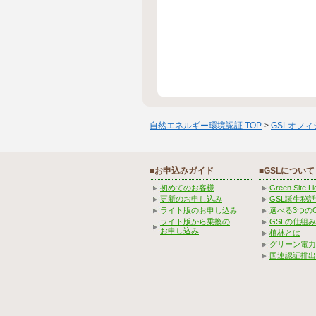
自然エネルギー環境認証 TOP
>
GSLオフ
■お申込みガイド
■GSLについて
初めてのお客様
Green Site 
更新のお申し込み
GSL誕生秘話
ライト版のお申し込み
選べる3つの
ライト版から乗換の
GSLの仕組
お申し込み
植林とは
グリーン電力
国連認証排出