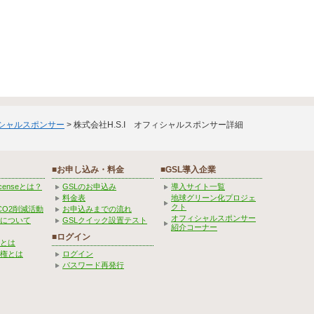
ィシャルスポンサー
> 株式会社H.S.I オフィシャルスポンサー詳細
■お申し込み・料金
■GSL導入企業
Licenseとは？
GSLのお申込み
導入サイト一覧
料金表
地球グリーン化プロジェ
クト
CO2削減活動
お申込みまでの流れ
オフィシャルスポンサー
みについて
GSLクイック設置テスト
紹介コーナー
■ログイン
とは
権とは
ログイン
パスワード再発行