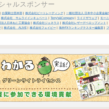
シャルスポンサー
|
白翼騎士団本部
|
株式会社ビートレーディング
|
一般社団法人 日本中小企業金融
株式会社 サムライインキュベート
|
Terry's&Company
|
ライドザウェブ
|
モーニ
団法人日本ねじ工業協会
|
株式会社ジェネラス
|
株式会社レザーデベロップメント
|
ヂ
|
株式会社 ALIVE
|
株式会社フェイビー
|
海外FXランキングテスター編集部
|