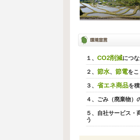
CO2削減
１、
につな
節水
節電
２、
、
をこ
省エネ商品
３、
を積
４、ごみ（廃棄物）
５、自社サービス・
う