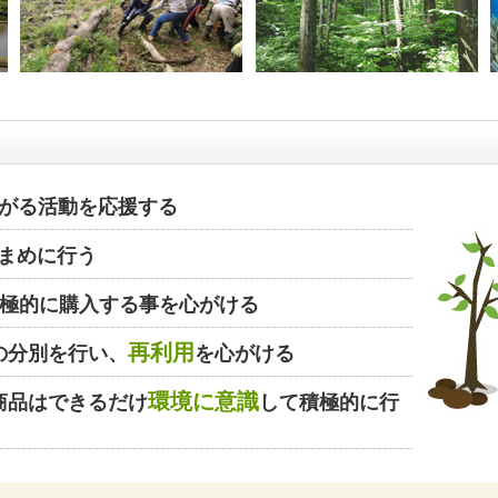
がる活動を応援する
まめに行う
極的に購入する事を心がける
再利用
の分別を行い、
を心がける
環境に意識
商品はできるだけ
して積極的に行