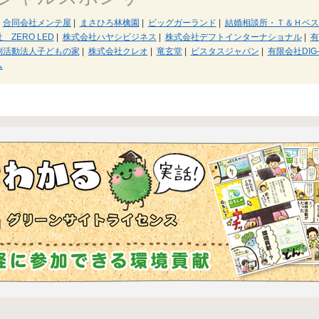
合同会社メンテ屋
|
まさひろ林檎園
|
ビッグガーランド
|
結婚相談所・Ｔ＆Ｈベス
 ZERO LED
|
株式会社ハヤシビジネス
|
株式会社デフトインターナショナル
|
有
利活動法人子どもの家
|
株式会社クレオ
|
竜玄堂
|
ビスタスジャパン
|
有限会社DIG-
ム