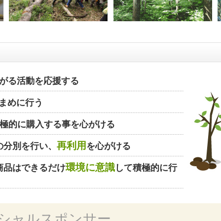
がる活動を応援する
まめに行う
極的に購入する事を心がける
再利用
の分別を行い、
を心がける
環境に意識
商品はできるだけ
して積極的に行
シャルスポンサー