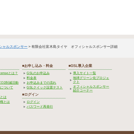
ィシャルスポンサー
> 有限会社富木島タイヤ オフィシャルスポンサー詳細
■お申し込み・料金
■GSL導入企業
Licenseとは？
GSLのお申込み
導入サイト一覧
料金表
地球グリーン化プロジェ
クト
CO2削減活動
お申込みまでの流れ
オフィシャルスポンサー
みについて
GSLクイック設置テスト
紹介コーナー
■ログイン
とは
権とは
ログイン
パスワード再発行