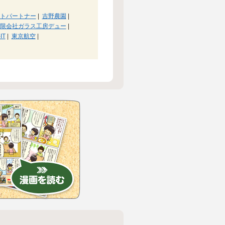
トパートナー
|
吉野農園
|
限会社ガラス工房デュー
|
IT
|
東京航空
|