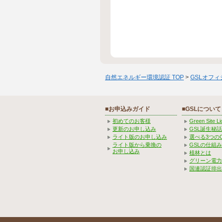
自然エネルギー環境認証 TOP
>
GSLオフ
■お申込みガイド
■GSLについて
初めてのお客様
Green Site 
更新のお申し込み
GSL誕生秘話
ライト版のお申し込み
選べる3つの
ライト版から乗換の
GSLの仕組
お申し込み
植林とは
グリーン電力
国連認証排出