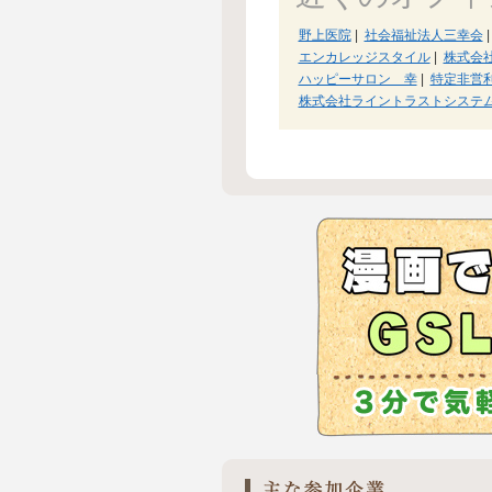
野上医院
|
社会福祉法人三幸会
|
エンカレッジスタイル
|
株式会社
ハッピーサロン 幸
|
特定非営
株式会社ライントラストシステ