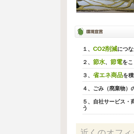
CO2削減
１、
につな
節水
節電
２、
、
をこ
省エネ商品
３、
を積
４、ごみ（廃棄物）
５、自社サービス・
う
近くのオフィ