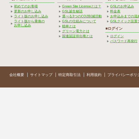
初めてのお客様
Green Site Licenseとは？
GSLのお申込み
更新のお申し込み
GSL誕生秘話
料金表
ライト版のお申し込み
選べる3つのCO2削減活動
お申込みまでの流
ライト版から乗換の
GSLの仕組みについて
GSLクイック設置
お申し込み
植林とは
■ログイン
グリーン電力とは
国連認証排出権とは
ログイン
パスワード再発行
会社概要
サイトマップ
特定商取引法
利用規約
プライバシーポリ