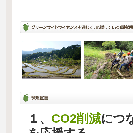
CO2削減
１、
につ