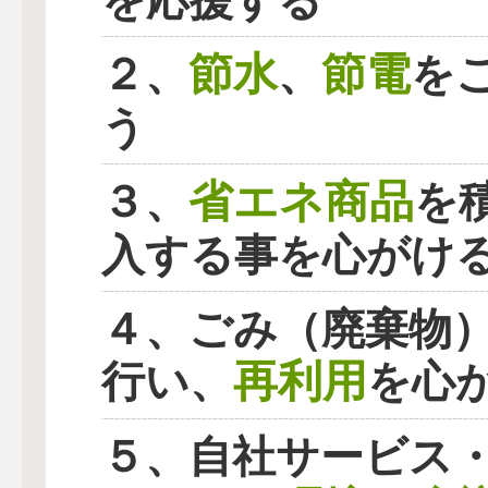
を応援する
節水
節電
２、
、
を
う
省エネ商品
３、
を
入する事を心がけ
４、ごみ（廃棄物
再利用
行い、
を心
５、自社サービス