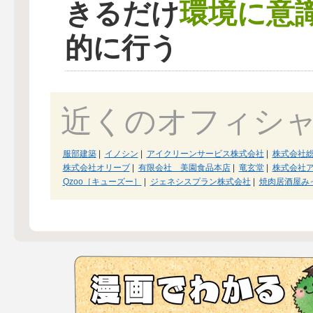
環境に意
きるだけ
的に行う
近くのオフィシ
服部建築
|
イノシン
|
アイクリーンサービス株式会社
|
株式会社
株式会社オリーブ
|
有限会社 美園食品本店
|
竜玄堂
|
株式会社
Qzoo［キューズー］
|
ジェネシスプラン株式会社
|
焼肉居酒屋み