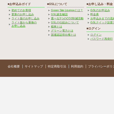
■お申込みガイド
■GSLについて
■お申し込み・料金
初めてのお客様
Green Site Licenseとは？
GSLのお申込み
更新のお申し込み
GSL誕生秘話
料金表
ライト版のお申し込み
選べる3つのCO2削減活動
お申込みまでの流
ライト版から乗換の
GSLの仕組みについて
GSLクイック設置
お申し込み
植林とは
■ログイン
グリーン電力とは
国連認証排出権とは
ログイン
パスワード再発行
会社概要
サイトマップ
特定商取引法
利用規約
プライバシーポリ