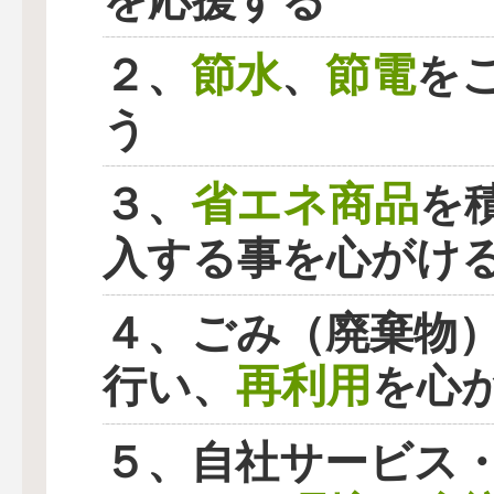
を応援する
節水
節電
２、
、
を
う
省エネ商品
３、
を
入する事を心がけ
４、ごみ（廃棄物
再利用
行い、
を心
５、自社サービス