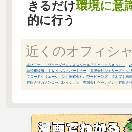
環境に意
きるだけ
的に行う
近くのオフィシ
本格アーユルヴェーダサロン＆スクール『ＡｙｕｒＳｐａ』
|
結婚相談所・Ｔ＆Ｈベストパートナー
|
有限会社ジェリーズ・ク
ブロードクリエーション
|
株式会社パワービーンズ
|
流木屋
|
株式
有限会社カノンコーポレイション
|
有限会社ケーナイン
|
有限会