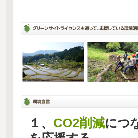
CO2削減
１、
につ