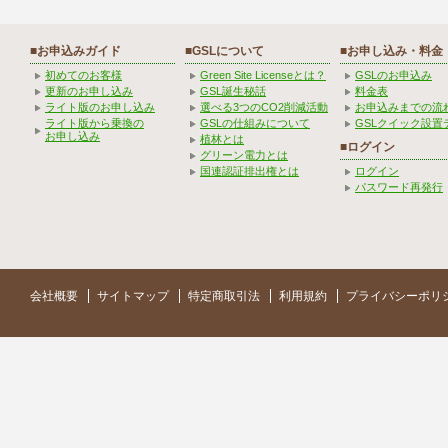
■お申込みガイド
■GSLについて
■お申し込み・料金
初めてのお客様
Green Site Licenseとは？
GSLのお申込み
更新のお申し込み
GSL誕生秘話
料金表
ライト版のお申し込み
選べる3つのCO2削減活動
お申込みまでの流
ライト版から乗換の
GSLの仕組みについて
GSLクイック設置
お申し込み
植林とは
■ログイン
グリーン電力とは
国連認証排出権とは
ログイン
パスワード再発行
会社概要
サイトマップ
特定商取引法
利用規約
プライバシーポリ