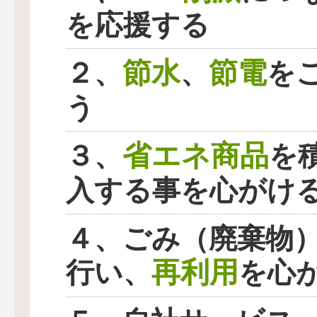
を応援する
節水
節電
２、
、
を
う
省エネ商品
３、
を
入する事を心がけ
４、ごみ（廃棄物
再利用
行い、
を心