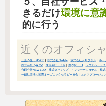
５、自社サービス
環境に意
きるだけ
的に行う
近くのオフィシ
三度の飯よりVOD
|
株式会社G-style
|
株式会社クリプタル
|
ルー
株式会社Ryo-MA
|
株式会社９ｔｈ
|
happyDELI
|
ワタナベ・テク
合同会社NEW LOD
|
株式会社ミッズ・インターナショナル
|
株式会
一般社団法人国際オーガニックセラピー協会
|
エクスプロージョ