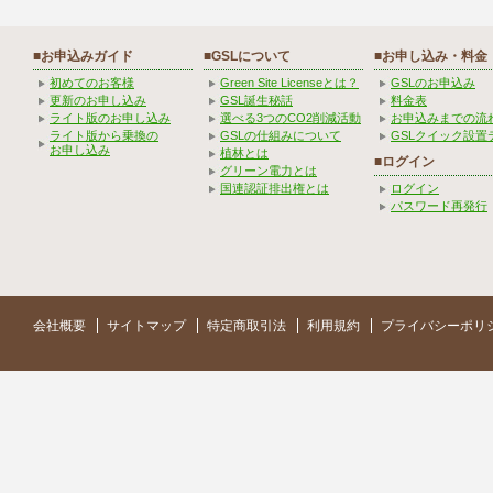
■お申込みガイド
■GSLについて
■お申し込み・料金
初めてのお客様
Green Site Licenseとは？
GSLのお申込み
更新のお申し込み
GSL誕生秘話
料金表
ライト版のお申し込み
選べる3つのCO2削減活動
お申込みまでの流
ライト版から乗換の
GSLの仕組みについて
GSLクイック設置
お申し込み
植林とは
■ログイン
グリーン電力とは
国連認証排出権とは
ログイン
パスワード再発行
会社概要
サイトマップ
特定商取引法
利用規約
プライバシーポリ