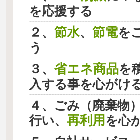
を応援する
節水
節電
２、
、
を
う
省エネ商品
３、
を
入する事を心がけ
４、ごみ（廃棄物
再利用
行い、
を心