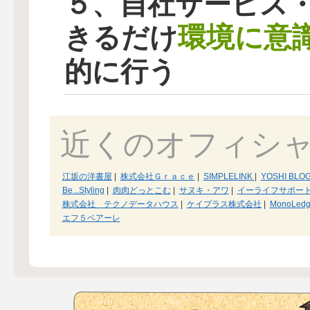
５、自社サービス
環境に意
きるだけ
的に行う
近くのオフィシ
江坂の洋書屋
|
株式会社Ｇｒａｃｅ
|
SIMPLELINK
|
YOSHI BLO
Be...Styling
|
肉肉どっとこむ
|
サヌキ・アワ
|
イーライフサポー
株式会社 テクノデータハウス
|
ケイプラス株式会社
|
MonoLed
エフ５ベアーレ