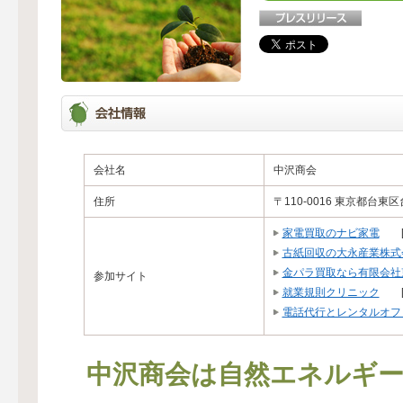
会社名
中沢商会
住所
〒110-0016 東京都台東区台
家電買取のナビ家電
古紙回収の大永産業株式
金パラ買取なら有限会社
参加サイト
就業規則クリニック
電話代行とレンタルオフ
中沢商会は自然エネルギー