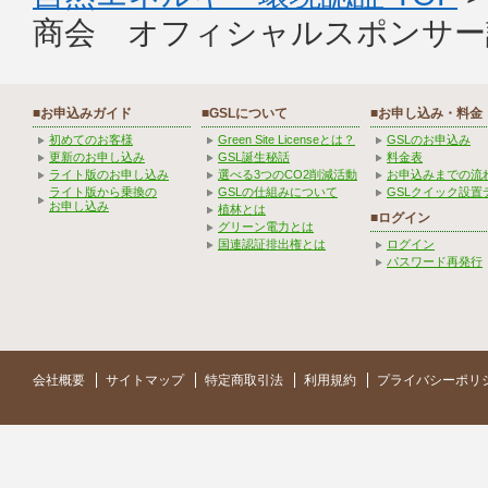
商会 オフィシャルスポンサー
■お申込みガイド
■GSLについて
■お申し込み・料金
初めてのお客様
Green Site Licenseとは？
GSLのお申込み
更新のお申し込み
GSL誕生秘話
料金表
ライト版のお申し込み
選べる3つのCO2削減活動
お申込みまでの流
ライト版から乗換の
GSLの仕組みについて
GSLクイック設置
お申し込み
植林とは
■ログイン
グリーン電力とは
国連認証排出権とは
ログイン
パスワード再発行
会社概要
サイトマップ
特定商取引法
利用規約
プライバシーポリ