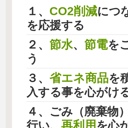
CO2削減
１、
につ
を応援する
節水
節電
２、
、
を
う
省エネ商品
３、
を
入する事を心がけ
４、ごみ（廃棄物
再利用
行い、
を心