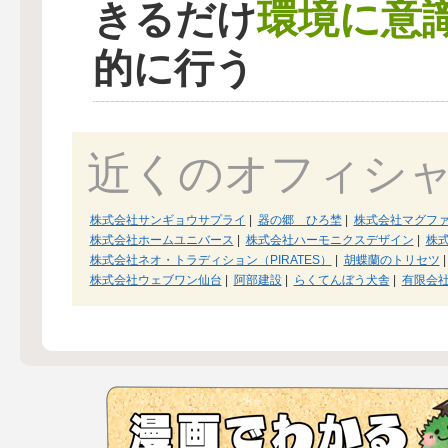
環境に意
きるだけ
的に行う
近くのオフィシ
株式会社サンギョウサプライ
|
器の郷 ひろ埜
|
株式会社マグフ
株式会社ホームユニバース
|
株式会社ハーモニクスデザイン
|
株
株式会社ネオ・トラディション（PIRATES）
|
胡蝶蘭のトリセツ
|
株式会社ウェブワン仙台
|
阿部建設
|
らくてんぼう犬舎
|
有限会