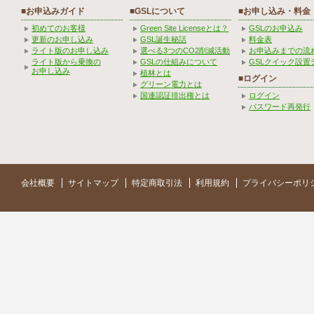
■お申込みガイド
■GSLについて
■お申し込み・料金
初めてのお客様
Green Site Licenseとは？
GSLのお申込み
更新のお申し込み
GSL誕生秘話
料金表
ライト版のお申し込み
選べる3つのCO2削減活動
お申込みまでの流
ライト版から乗換の
GSLの仕組みについて
GSLクイック設置
お申し込み
植林とは
■ログイン
グリーン電力とは
国連認証排出権とは
ログイン
パスワード再発行
会社概要
サイトマップ
特定商取引法
利用規約
プライバシーポリ