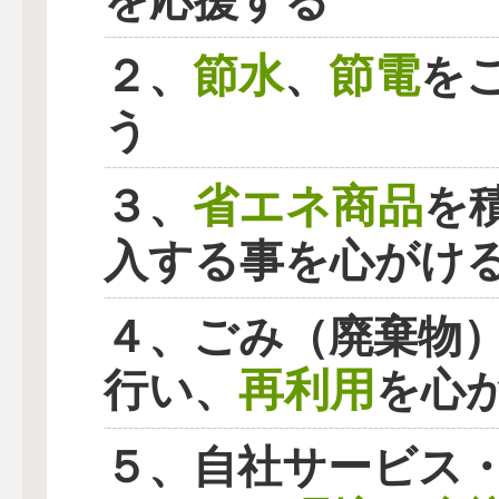
を応援する
節水
節電
２、
、
を
う
省エネ商品
３、
を
入する事を心がけ
４、ごみ（廃棄物
再利用
行い、
を心
５、自社サービス