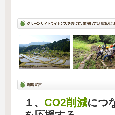
CO2削減
１、
につ