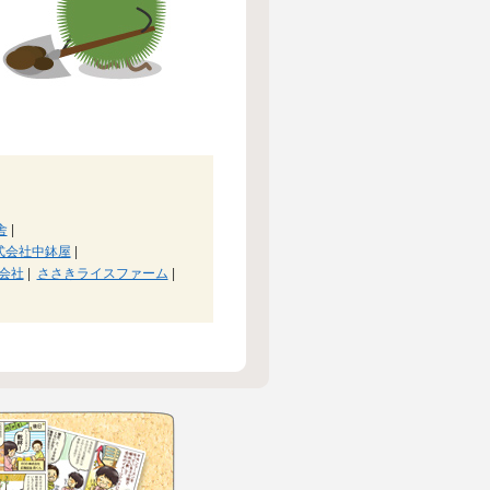
舎
|
式会社中鉢屋
|
会社
|
ささきライスファーム
|