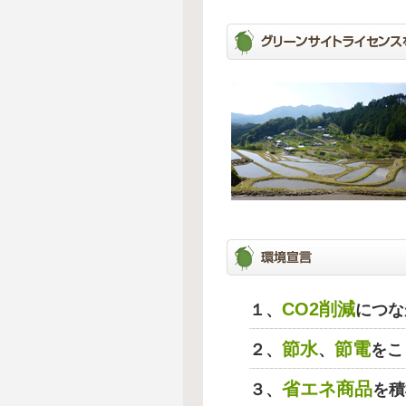
CO2削減
１、
につな
節水
節電
２、
、
をこ
省エネ商品
３、
を積