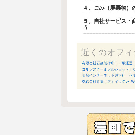
４、ごみ（廃棄物）
５、自社サービス・
う
近くのオフィ
有限会社石森製作所
|
一平運送
|
ゴルフスクールフルショット
|
仙台インターネット通信社 セ
株式会社青葉
|
ブティックS-TW