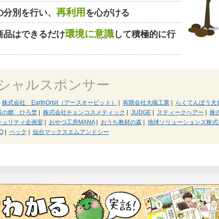
再利用
の分別を行い、
を心がける
環境に意識
商品はできるだけ
して積極的に行
シャルスポンサー
株式会社 EarthOrbit（アースオービット）
|
有限会社大槻工業
|
らくてんぼう犬
器の郷 ひろ埜
|
株式会社チェンコスメティック
|
JUDGE
|
スティークヘアー
|
株
キュリティ企画室
|
おやつ工房MANA
|
おうち教材の森
|
地球ソリューションズ株式
O
|
ペック
|
仙台マックスエムアンドシー