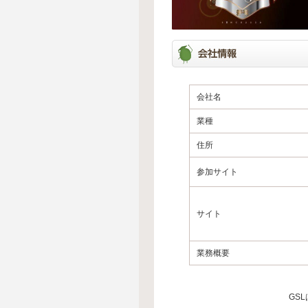
会社名
業種
住所
参加サイト
サイト
業務概要
GS