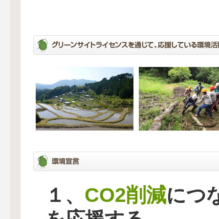
CO2削減
１、
につ