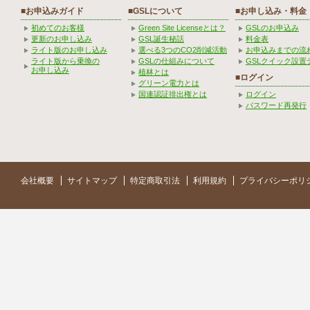
■お申込みガイド
■GSLについて
■お申し込み・料金
初めてのお客様
Green Site Licenseとは？
GSLのお申込み
更新のお申し込み
GSL誕生秘話
料金表
ライト版のお申し込み
選べる3つのCO2削減活動
お申込みまでの流
ライト版から乗換の
GSLの仕組みについて
GSLクイック設置
お申し込み
植林とは
■ログイン
グリーン電力とは
国連認証排出権とは
ログイン
パスワード再発行
会社概要
サイトマップ
特定商取引法
利用規約
プライバシーポリ