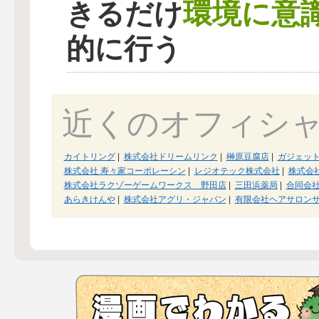
環境に意
きるだけ
的に行う
近くのオフィシ
カイトリング
|
株式会社ドリームリンク
|
榊原豆腐店
|
ガジェット
株式会社 寿々家コーポレーシン
|
レジオテック株式会社
|
株式会
株式会社ラクゾーゲームワークス 野田店
|
三田浜薬局
|
合同会
あらきけんや
|
株式会社アグリ・ジャパン
|
有限会社ヘアサロン