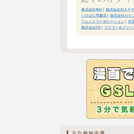
株式会社IMU
|
株式会社ＭＡＰ
いけばな専慶流
|
株式会社セイ
ワムシスコーポレーション
|
京
株式会社Q3
|
フラワー＆グリー