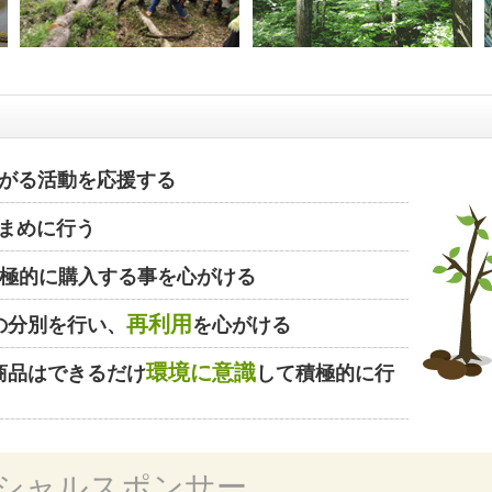
がる活動を応援する
まめに行う
極的に購入する事を心がける
再利用
の分別を行い、
を心がける
環境に意識
商品はできるだけ
して積極的に行
シャルスポンサー