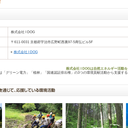
株式会社 I DOG
〒611-0031 京都府宇治市広野町西裏97-5商弘ビル5F
株式会社 I DOG
株式会社 I DOGは自然エネルギー活動
Lは「グリーン電力」「植林」「国連認証排出権」の3つの環境貢献活動から支援す