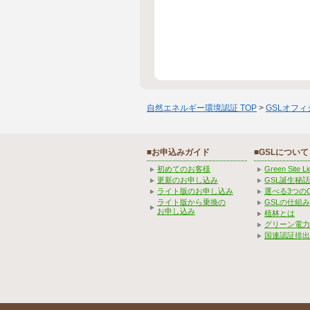
自然エネルギー環境認証 TOP
>
GSLオフ
■お申込みガイド
■GSLについて
初めてのお客様
Green Site 
更新のお申し込み
GSL誕生秘話
ライト版のお申し込み
選べる3つの
ライト版から乗換の
GSLの仕組
お申し込み
植林とは
グリーン電力
国連認証排出