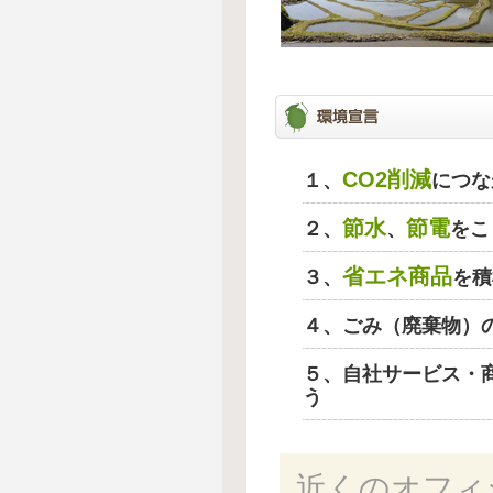
CO2削減
１、
につな
節水
節電
２、
、
をこ
省エネ商品
３、
を積
４、ごみ（廃棄物）
５、自社サービス・
う
近くのオフィ