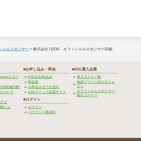
ィシャルスポンサー
> 株式会社 I DOG オフィシャルスポンサー詳細
■お申し込み・料金
■GSL導入企業
Licenseとは？
GSLのお申込み
導入サイト一覧
料金表
地球グリーン化プロジェ
クト
CO2削減活動
お申込みまでの流れ
オフィシャルスポンサー
みについて
GSLクイック設置テスト
紹介コーナー
■ログイン
とは
権とは
ログイン
パスワード再発行