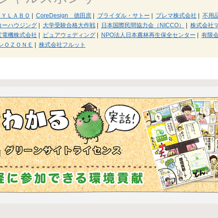
ＰＹＬＡＢＯ
|
CoreDesign 徳田庶
|
ブライダル・サトー
|
プレマ株式会社
|
不用
コーハウジング
|
大学受験合格大作戦
|
日本国際民間協力会（NICCO）
|
株式会社
宝電機株式会社
|
ピュアウェディング
|
NPO法人日本農林再生保全センター
|
有限
ンＯＺＯＮＥ
|
株式会社フルット