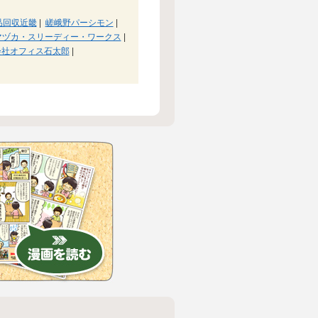
品回収近畿
|
嵯峨野パーシモン
|
マヅカ・スリーディー・ワークス
|
会社オフィス石太郎
|