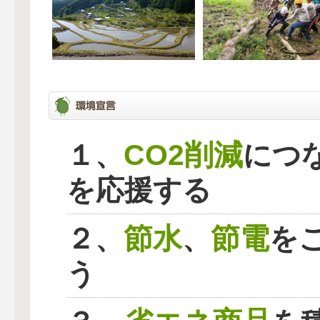
CO2削減
１、
につ
を応援する
節水
節電
２、
、
を
う