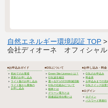
自然エネルギー環境認証 TOP
会社ディオーネ オフィシャル
■お申込みガイド
■GSLについて
■お申し込み・料金
初めてのお客様
Green Site Licenseとは？
GSLのお申込み
更新のお申し込み
GSL誕生秘話
料金表
ライト版のお申し込み
選べる3つのCO2削減活動
お申込みまでの流
ライト版から乗換の
GSLの仕組みについて
GSLクイック設置
お申し込み
植林とは
■ログイン
グリーン電力とは
国連認証排出権とは
ログイン
パスワード再発行