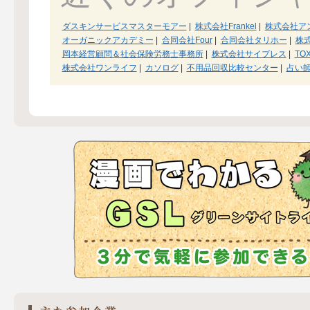
ダスキンサービスマスターモアー
|
株式会社Frankel
|
株式会社ア
オーガニックアカデミー
|
合同会社Four
|
合同会社タリホー
|
株
岡本経営顧問＆社会保険労務士事務所
|
株式会社サイプレス
|
TOX
株式会社ワンライフ
|
カソログ
|
不用品回収比較センター
|
占い師