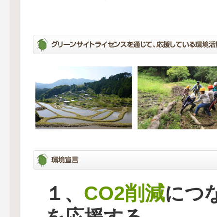
CO2削減
１、
につ