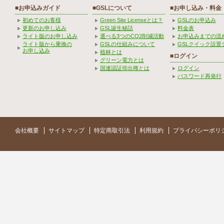
■お申込みガイド
■GSLについて
■お申し込み・料金
初めてのお客様
Green Site Licenseとは？
GSLのお申込み
更新のお申し込み
GSL誕生秘話
料金表
ライト版のお申し込み
選べる3つのCO2削減活動
お申込みまでの流
ライト版から乗換の
GSLの仕組みについて
GSLクイック設置
お申し込み
植林とは
■ログイン
グリーン電力とは
国連認証排出権とは
ログイン
パスワード再発行
会社概要
サイトマップ
特定商取引法
利用規約
プライバシーポリ