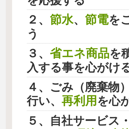
を応援する
節水
節電
２、
、
を
う
省エネ商品
３、
を
入する事を心がけ
４、ごみ（廃棄物
再利用
行い、
を心
５、自社サービス