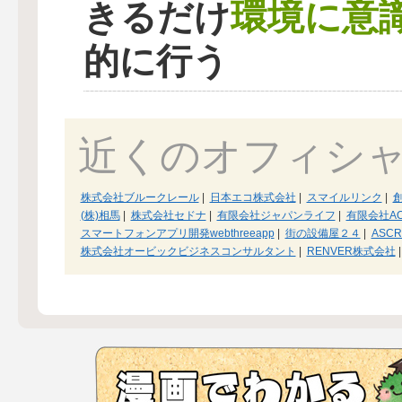
環境に意
きるだけ
的に行う
近くのオフィシ
株式会社ブルークレール
|
日本エコ株式会社
|
スマイルリンク
|
(株)相馬
|
株式会社セドナ
|
有限会社ジャパンライフ
|
有限会社AO
スマートフォンアプリ開発webthreeapp
|
街の設備屋２４
|
ASC
株式会社オービックビジネスコンサルタント
|
RENVER株式会社
|