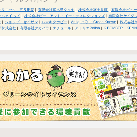
クリニック 五反田院
|
有限会社富木島タイヤ
|
株式会社冨士見荘
|
有限会社ピュー
ルァイ タイ
|
株式会社ピー・アンド・イー・ディレクションズ
|
有限会社ケイダ
ー
|
ショップ・セイザン
|
ハマキタホビー
|
Antique Quilt Green Knowe
|
株式会社M
MZ株式会社
|
有限会社クカバラ
|
ナチュール
|
アトリエPolish
|
K.BOMBER KENN