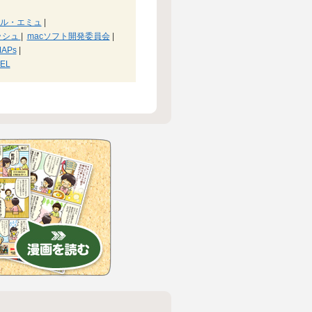
ル・エミュ
|
ッシュ
|
macソフト開発委員会
|
APs
|
EL