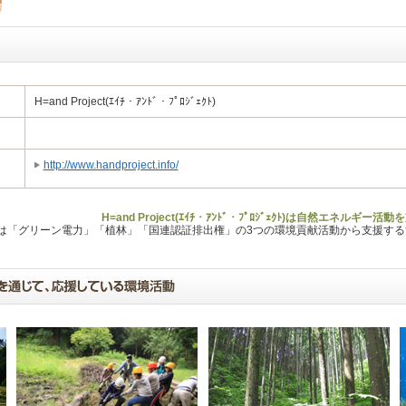
H=and Project(ｴｲﾁ・ｱﾝﾄﾞ・ﾌﾟﾛｼﾞｪｸﾄ)
http://www.handproject.info/
H=and Project(ｴｲﾁ・ｱﾝﾄﾞ・ﾌﾟﾛｼﾞｪｸﾄ)は自然エネル
Lは「グリーン電力」「植林」「国連認証排出権」の3つの環境貢献活動から支援す