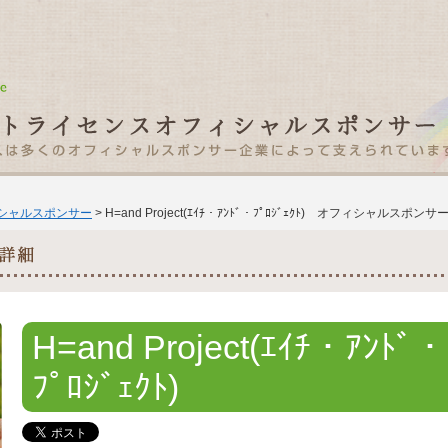
ィシャルスポンサー
> H=and Project(ｴｲﾁ・ｱﾝﾄﾞ・ﾌﾟﾛｼﾞｪｸﾄ) オフィシャルスポン
H=and Project(ｴｲﾁ・ｱﾝﾄﾞ・
ﾌﾟﾛｼﾞｪｸﾄ)