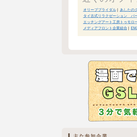
オリーブブライダル
|
あしたの
タイ古式リラクゼーション パー
エッチングアート工房トゥモロ
メディアフロント企業組合
|
E