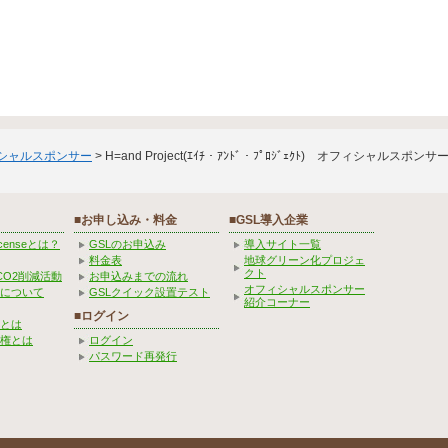
ィシャルスポンサー
> H=and Project(ｴｲﾁ・ｱﾝﾄﾞ・ﾌﾟﾛｼﾞｪｸﾄ) オフィシャルスポン
■お申し込み・料金
■GSL導入企業
Licenseとは？
GSLのお申込み
導入サイト一覧
料金表
地球グリーン化プロジェ
クト
CO2削減活動
お申込みまでの流れ
オフィシャルスポンサー
みについて
GSLクイック設置テスト
紹介コーナー
■ログイン
とは
権とは
ログイン
パスワード再発行