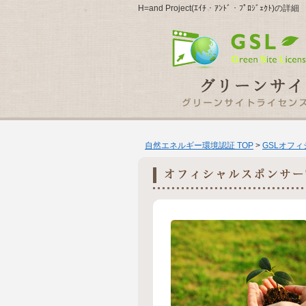
H=and Project(ｴｲﾁ・ｱﾝﾄﾞ・ﾌﾟﾛｼﾞｪｸﾄ)の詳細
自然エネルギー環境認証 TOP
>
GSLオフ