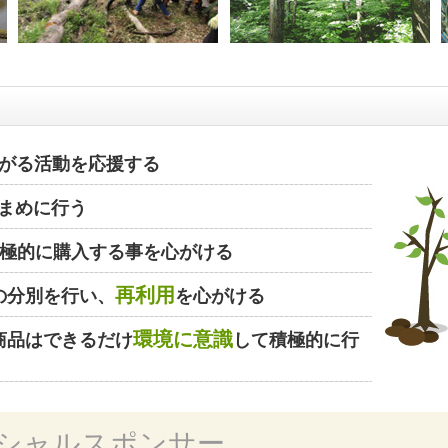
がる活動を応援する
まめに行う
極的に購入する事を心がける
再利用
の分別を行い、
を心がける
環境に意識
商品はできるだけ
して積極的に行
シャルスポンサー