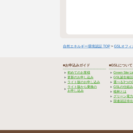
自然エネルギー環境認証 TOP
>
GSLオフ
■お申込みガイド
■GSLについて
初めてのお客様
Green Site 
更新のお申し込み
GSL誕生秘話
ライト版のお申し込み
選べる3つの
ライト版から乗換の
GSLの仕組
お申し込み
植林とは
グリーン電力
国連認証排出