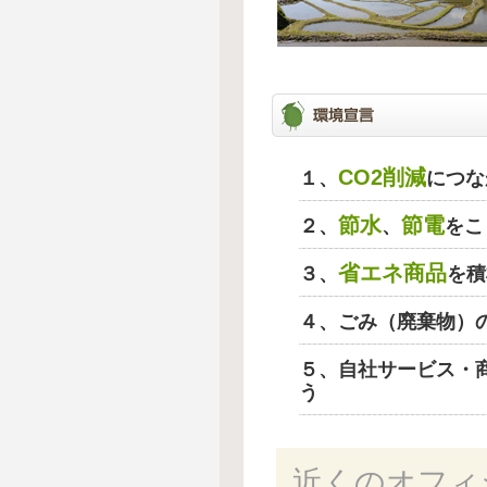
CO2削減
１、
につな
節水
節電
２、
、
をこ
省エネ商品
３、
を積
４、ごみ（廃棄物）
５、自社サービス・
う
近くのオフィ