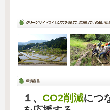
CO2削減
１、
につ