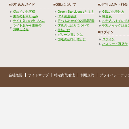
■お申込みガイド
■GSLについて
■お申し込み・料金
初めてのお客様
Green Site Licenseとは？
GSLのお申込み
更新のお申し込み
GSL誕生秘話
料金表
ライト版のお申し込み
選べる3つのCO2削減活動
お申込みまでの流
ライト版から乗換の
GSLの仕組みについて
GSLクイック設置
お申し込み
植林とは
■ログイン
グリーン電力とは
国連認証排出権とは
ログイン
パスワード再発行
会社概要
サイトマップ
特定商取引法
利用規約
プライバシーポリ