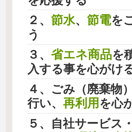
を応援する
節水
節電
２、
、
を
う
省エネ商品
３、
を
入する事を心がけ
４、ごみ（廃棄物
再利用
行い、
を心
５、自社サービス