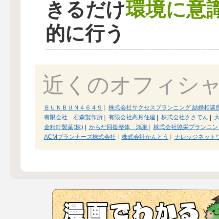
環境に意
きるだけ
的に行う
近くのオフィシ
ＢＵＮＢＵＮ４６４９
|
株式会社サクセスプランニング 結婚相談
有限会社 石森製作所
|
有限会社高月住建
|
株式会社ささでん
|
金精軒製菓(株)
|
からだ回復整体 鴻巣
|
株式会社協栄プランニン
ACMプランナーズ株式会社
|
株式会社かんとう
|
ナレッジネット