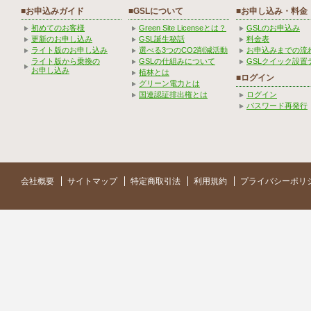
■お申込みガイド
■GSLについて
■お申し込み・料金
初めてのお客様
Green Site Licenseとは？
GSLのお申込み
更新のお申し込み
GSL誕生秘話
料金表
ライト版のお申し込み
選べる3つのCO2削減活動
お申込みまでの流
ライト版から乗換の
GSLの仕組みについて
GSLクイック設置
お申し込み
植林とは
■ログイン
グリーン電力とは
国連認証排出権とは
ログイン
パスワード再発行
会社概要
サイトマップ
特定商取引法
利用規約
プライバシーポリ