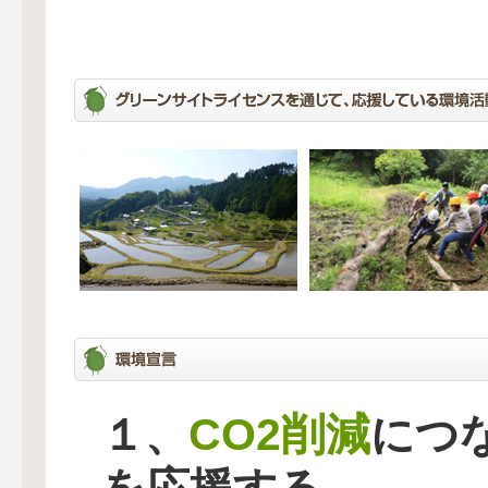
CO2削減
１、
につ