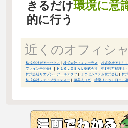
環境に意
きるだけ
的に行う
近くのオフィシ
株式会社ゼアテックス
|
株式会社フィンテラス
|
株式会社アトリ
ファイン合同会社
|
Ｈ１ＧＬＯＢＡＬ株式会社
|
中野裕哲税理士
株式会社リエゾン・アーキテクツ
|
よつばシステム株式会社
|
株
株式会社ジェイプラスディー
|
超美人ヨガ
|
糖脂リミット口コミ