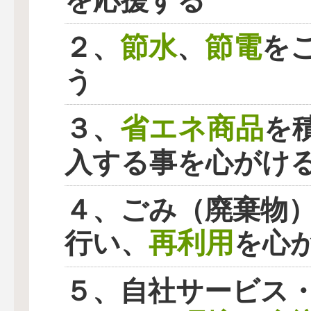
を応援する
節水
節電
２、
、
を
う
省エネ商品
３、
を
入する事を心がけ
４、ごみ（廃棄物
再利用
行い、
を心
５、自社サービス