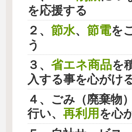
を応援する
節水
節電
２、
、
を
う
省エネ商品
３、
を
入する事を心がけ
４、ごみ（廃棄物
再利用
行い、
を心