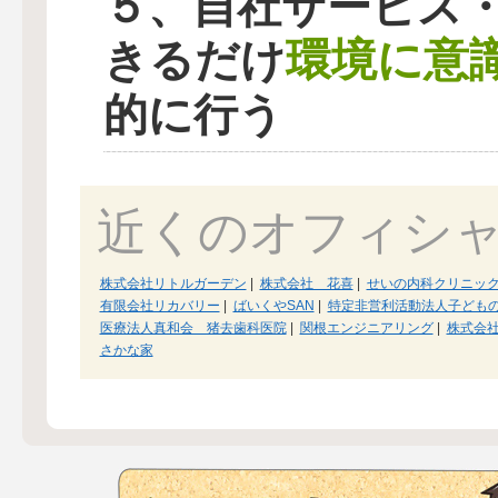
５、自社サービス
環境に意
きるだけ
的に行う
近くのオフィシ
株式会社リトルガーデン
|
株式会社 花喜
|
せいの内科クリニッ
有限会社リカバリー
|
ばいくやSAN
|
特定非営利活動法人子ども
医療法人真和会 猪去歯科医院
|
関根エンジニアリング
|
株式会
さかな家