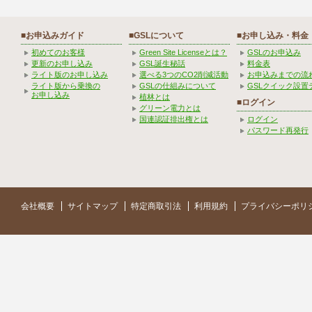
■お申込みガイド
■GSLについて
■お申し込み・料金
初めてのお客様
Green Site Licenseとは？
GSLのお申込み
更新のお申し込み
GSL誕生秘話
料金表
ライト版のお申し込み
選べる3つのCO2削減活動
お申込みまでの流
ライト版から乗換の
GSLの仕組みについて
GSLクイック設置
お申し込み
植林とは
■ログイン
グリーン電力とは
国連認証排出権とは
ログイン
パスワード再発行
会社概要
サイトマップ
特定商取引法
利用規約
プライバシーポリ