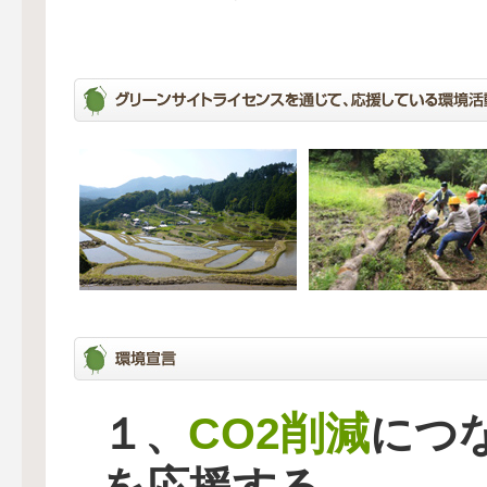
CO2削減
１、
につ