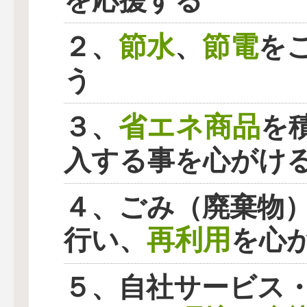
を応援する
節水
節電
２、
、
を
う
省エネ商品
３、
を
入する事を心がけ
４、ごみ（廃棄物
再利用
行い、
を心
５、自社サービス