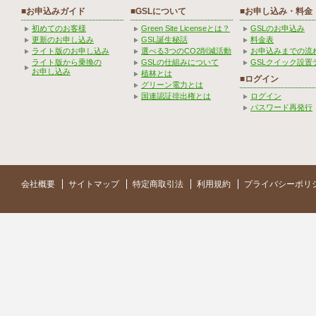
■お申込みガイド
■GSLについて
■お申し込み・料金
初めてのお客様
Green Site Licenseとは？
GSLのお申込み
更新のお申し込み
GSL誕生秘話
料金表
ライト版のお申し込み
選べる3つのCO2削減活動
お申込みまでの流
ライト版から乗換の
GSLの仕組みについて
GSLクイック設置
お申し込み
植林とは
■ログイン
グリーン電力とは
国連認証排出権とは
ログイン
パスワード再発行
会社概要
サイトマップ
特定商取引法
利用規約
プライバシーポリ