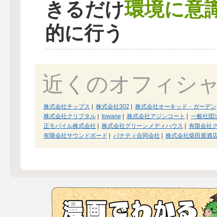
環境に意
きるだけ
的に行う
近くのオフィシ
株式会社チップス
|
株式会社302
|
株式会社オーキッド・ガーデン
株式会社クリプタル
|
towane
|
株式会社アジンコート
|
一般社団
正モバイル株式会社
|
株式会社グリーンメディハウス
|
有限会社
有限会社サウンドボード
|
バナティ合同会社
|
株式会社柴田屋酒