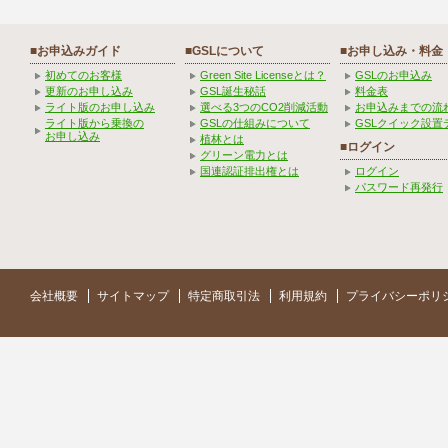
■お申込みガイド
■GSLについて
■お申し込み・料金
初めてのお客様
Green Site Licenseとは？
GSLのお申込み
更新のお申し込み
GSL誕生秘話
料金表
ライト版のお申し込み
選べる3つのCO2削減活動
お申込みまでの流
ライト版から乗換の
GSLの仕組みについて
GSLクイック設置
お申し込み
植林とは
■ログイン
グリーン電力とは
国連認証排出権とは
ログイン
パスワード再発行
会社概要
サイトマップ
特定商取引法
利用規約
プライバシーポリ