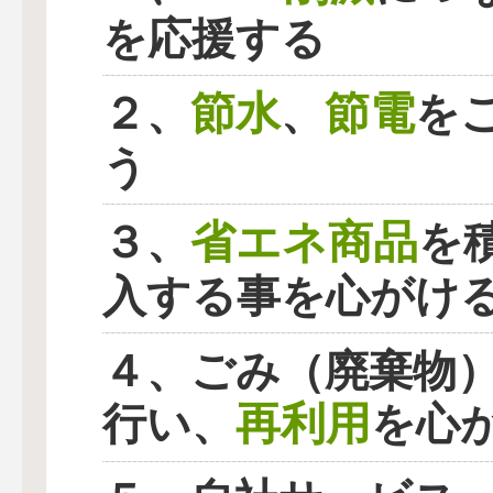
を応援する
節水
節電
２、
、
を
う
省エネ商品
３、
を
入する事を心がけ
４、ごみ（廃棄物
再利用
行い、
を心