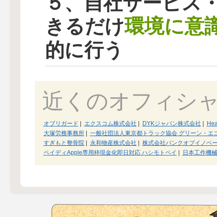
５、自社サービス
環境に意
きるだけ
的に行う
近くのオフィシ
オブリガード
|
エクスコム株式会社
|
DYKジャパン株式会社
|
He
大塚労務事務所
|
一般社団法人東京都トラック協会 グリーン・エ
すぎもと整骨院
|
永和物産株式会社
|
株式会社バンクオブイノベ
ペイディApple専用枠現金化即日対応 ハシモトペイ
|
日本工作機