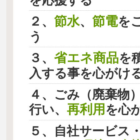
を応援する
節水
節電
２、
、
を
う
省エネ商品
３、
を
入する事を心がけ
４、ごみ（廃棄物
再利用
行い、
を心
５、自社サービス