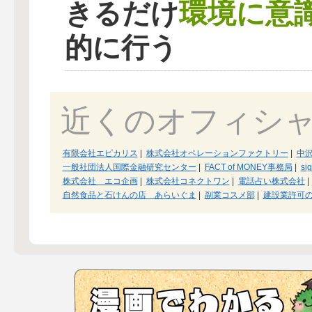
環境に意
きるだけ
的に行う
近くのオフィシ
有限会社エピカリス
|
株式会社オペレーションファクトリー
|
中
一般社団法人国際金融研究センター
|
FACT of MONEY事務局
|
sig
株式会社 エコ企画
|
株式会社コネクトワン
|
電話占い株式会社
|
自然食品と石けんの店 あらいぐま
|
副業コスメ部
|
建設業許可の