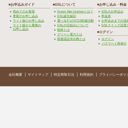
■お申込みガイド
■GSLについて
■お申し込み・料金
初めてのお客様
Green Site Licenseとは？
GSLのお申込み
更新のお申し込み
GSL誕生秘話
料金表
ライト版のお申し込み
選べる3つのCO2削減活動
お申込みまでの流
ライト版から乗換の
GSLの仕組みについて
GSLクイック設置
お申し込み
植林とは
■ログイン
グリーン電力とは
国連認証排出権とは
ログイン
パスワード再発行
会社概要
サイトマップ
特定商取引法
利用規約
プライバシーポリ