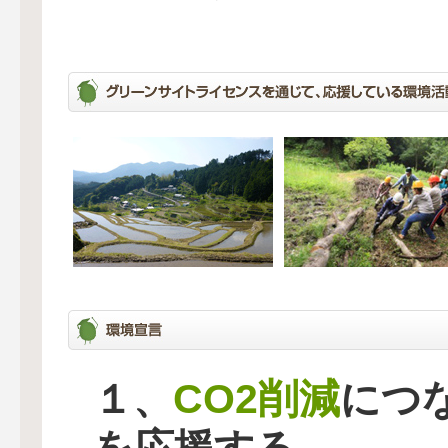
CO2削減
１、
につ