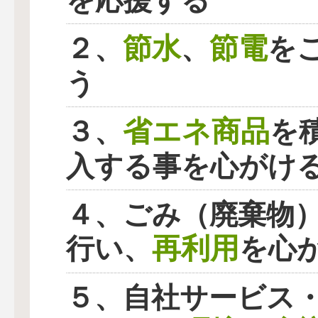
を応援する
節水
節電
２、
、
を
う
省エネ商品
３、
を
入する事を心がけ
４、ごみ（廃棄物
再利用
行い、
を心
５、自社サービス