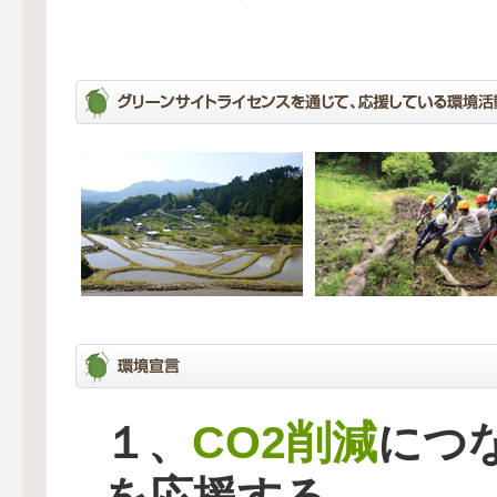
CO2削減
１、
につ