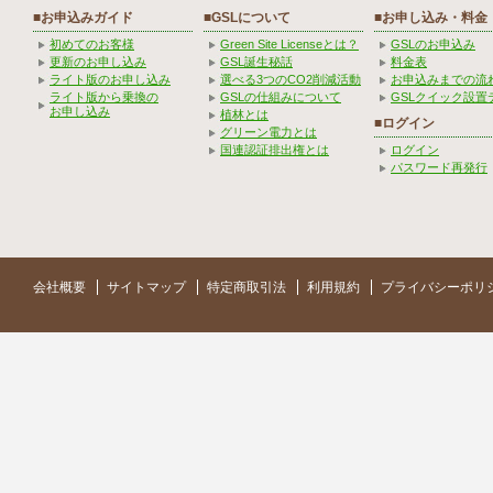
■お申込みガイド
■GSLについて
■お申し込み・料金
初めてのお客様
Green Site Licenseとは？
GSLのお申込み
更新のお申し込み
GSL誕生秘話
料金表
ライト版のお申し込み
選べる3つのCO2削減活動
お申込みまでの流
ライト版から乗換の
GSLの仕組みについて
GSLクイック設置
お申し込み
植林とは
■ログイン
グリーン電力とは
国連認証排出権とは
ログイン
パスワード再発行
会社概要
サイトマップ
特定商取引法
利用規約
プライバシーポリ