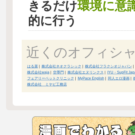
環境に意
きるだけ
的に行う
近くのオフィシ
はる菜
|
株式会社ネオクラシック
|
株式会社フラクシオジャパン
|
株式会社waja
|
空墨門
|
株式会社エヌリンクス
|
IYU・SupFit Jap
フェアリーペットクリニック
|
MyPace English
|
同人エロ漫画
|
株式会社 ミヤビ工務店