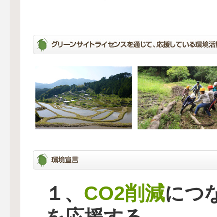
CO2削減
１、
につ