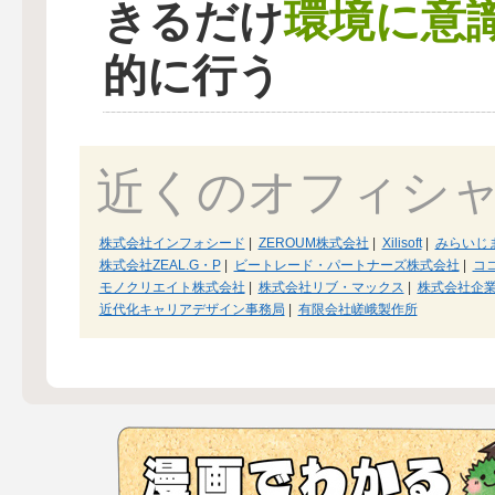
環境に意
きるだけ
的に行う
近くのオフィシ
株式会社インフォシード
|
ZEROUM株式会社
|
Xilisoft
|
みらいじ
株式会社ZEAL.G・P
|
ビートレード・パートナーズ株式会社
|
コ
モノクリエイト株式会社
|
株式会社リブ・マックス
|
株式会社企
近代化キャリアデザイン事務局
|
有限会社嵯峨製作所