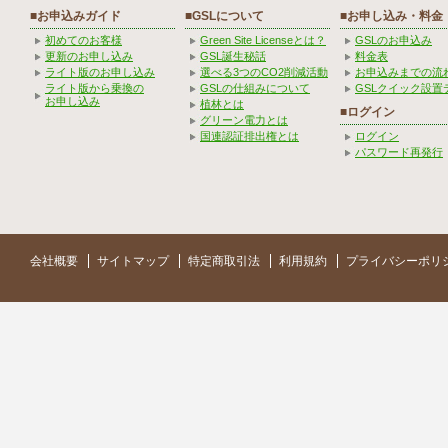
■お申込みガイド
■GSLについて
■お申し込み・料金
初めてのお客様
Green Site Licenseとは？
GSLのお申込み
更新のお申し込み
GSL誕生秘話
料金表
ライト版のお申し込み
選べる3つのCO2削減活動
お申込みまでの流
ライト版から乗換の
GSLの仕組みについて
GSLクイック設置
お申し込み
植林とは
■ログイン
グリーン電力とは
国連認証排出権とは
ログイン
パスワード再発行
会社概要
サイトマップ
特定商取引法
利用規約
プライバシーポリ