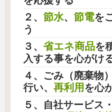
を応援する
節水
節電
２、
、
を
う
省エネ商品
３、
を
入する事を心がけ
４、ごみ（廃棄物
再利用
行い、
を心
５、自社サービス