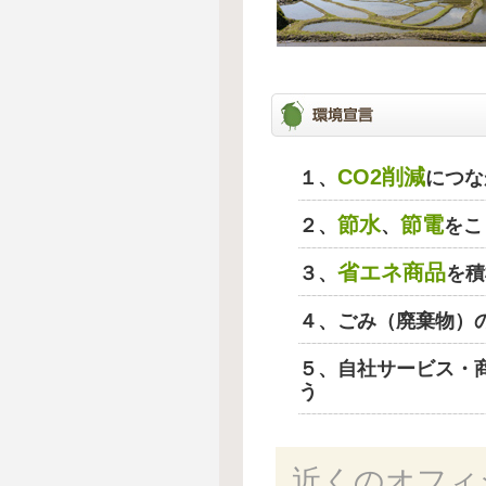
CO2削減
１、
につな
節水
節電
２、
、
をこ
省エネ商品
３、
を積
４、ごみ（廃棄物）
５、自社サービス・
う
近くのオフィ