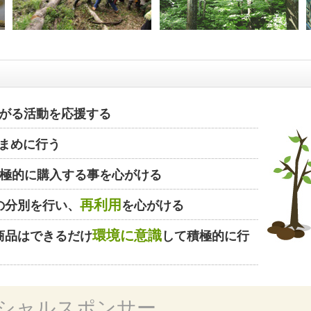
がる活動を応援する
まめに行う
極的に購入する事を心がける
再利用
の分別を行い、
を心がける
環境に意識
商品はできるだけ
して積極的に行
シャルスポンサー