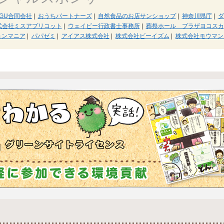
AGU合同会社
|
おうちパートナーズ
|
自然食品のお店サンショップ
|
神奈川県庁
|
ダ
式会社ミスアプリコット
|
ウェイビー行政書士事務所
|
葬祭ホール プラザヨコスカ
ョンマニア
|
パパゼミ
|
アイアス株式会社
|
株式会社ビーイズム
|
株式会社モウマン