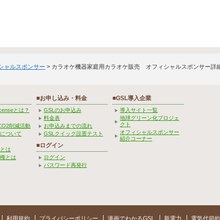
ィシャルスポンサー
> カラオケ機器家庭用カラオケ販売 オフィシャルスポンサー詳
■お申し込み・料金
■GSL導入企業
Licenseとは？
GSLのお申込み
導入サイト一覧
料金表
地球グリーン化プロジェ
クト
CO2削減活動
お申込みまでの流れ
オフィシャルスポンサー
みについて
GSLクイック設置テスト
紹介コーナー
■ログイン
とは
権とは
ログイン
パスワード再発行
利用規約
プライバシーポリシー
漫画でわかるGSL
新電力
電気代節