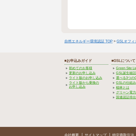
自然エネルギー環境認証 TOP
>
GSLオフ
■お申込みガイド
■GSLについて
初めてのお客様
Green Site 
更新のお申し込み
GSL誕生秘話
ライト版のお申し込み
選べる3つの
ライト版から乗換の
GSLの仕組
お申し込み
植林とは
グリーン電力
国連認証排出
会社概要
サイトマップ
特定商取引法