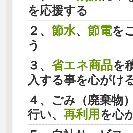
を応援する
節水
節電
２、
、
を
う
省エネ商品
３、
を
入する事を心がけ
４、ごみ（廃棄物
再利用
行い、
を心