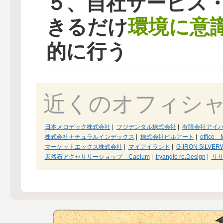
５、自社サービス
環境に意
きるだけ
的に行う
近くのオフィシ
日本メロデック株式会社
|
フジデンタル株式会社
|
有限会社アイ
株式会社ナチュラルインデックス
|
株式会社ビルアート
|
office 
マーケットエックス株式会社
|
マイアイランド
|
G-IRON SILVE
天然石アクセサリーショップ Caelum
|
tryangle re.Design
|
リサ