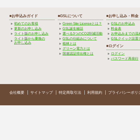
■お申込みガイド
■GSLについて
■お申し込み・料金
初めてのお客様
Green Site Licenseとは？
GSLのお申込み
更新のお申し込み
GSL誕生秘話
料金表
ライト版のお申し込み
選べる3つのCO2削減活動
お申込みまでの流
ライト版から乗換の
GSLの仕組みについて
GSLクイック設置
お申し込み
植林とは
■ログイン
グリーン電力とは
国連認証排出権とは
ログイン
パスワード再発行
会社概要
サイトマップ
特定商取引法
利用規約
プライバシーポリ