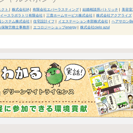
ェクト
|
株式会社IA
|
有限会社エバーラスティング
|
結婚相談所パトリッチ
|
美容室
イースラボラトリ有限会社
|
三貴ホームサービス株式会社
|
株式会社アクアライズ
報システム株式会社
|
住宅設計イフ
|
イエステーション本部株式会社
|
ヘアサロンBel
会保険労務士事務所
|
エコロジーショップenergy
|
株式会社cielo azul