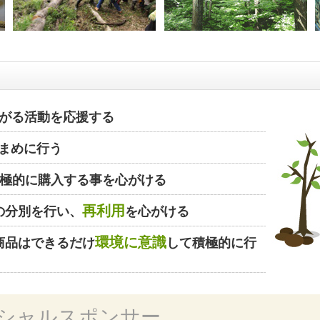
がる活動を応援する
まめに行う
極的に購入する事を心がける
再利用
の分別を行い、
を心がける
環境に意識
商品はできるだけ
して積極的に行
シャルスポンサー