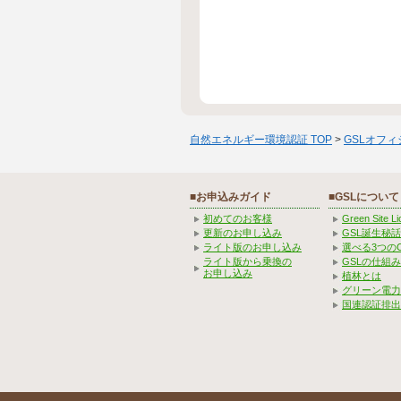
自然エネルギー環境認証 TOP
>
GSLオフ
■お申込みガイド
■GSLについて
初めてのお客様
Green Site 
更新のお申し込み
GSL誕生秘話
ライト版のお申し込み
選べる3つの
ライト版から乗換の
GSLの仕組
お申し込み
植林とは
グリーン電力
国連認証排出