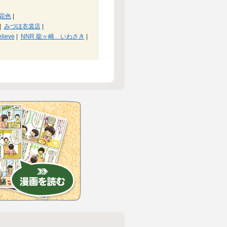
花色
|
|
みづほ衣裳店
|
ieve
|
NNR 龍ヶ崎 いわさき
|