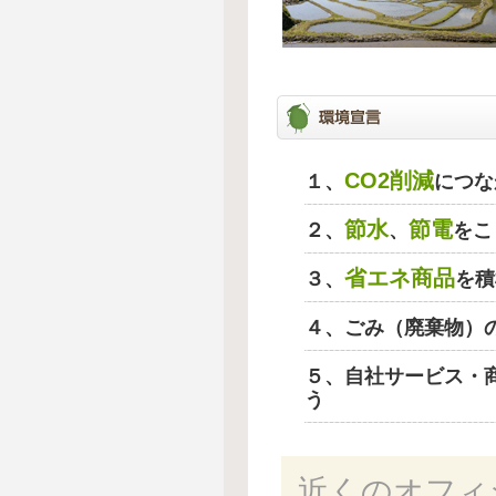
CO2削減
１、
につな
節水
節電
２、
、
をこ
省エネ商品
３、
を積
４、ごみ（廃棄物）
５、自社サービス・
う
近くのオフィ