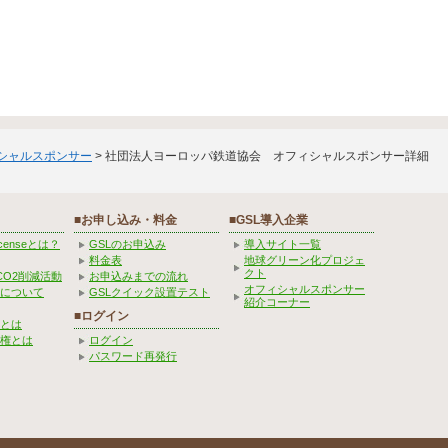
ィシャルスポンサー
> 社団法人ヨーロッパ鉄道協会 オフィシャルスポンサー詳細
■お申し込み・料金
■GSL導入企業
Licenseとは？
GSLのお申込み
導入サイト一覧
料金表
地球グリーン化プロジェ
クト
CO2削減活動
お申込みまでの流れ
オフィシャルスポンサー
みについて
GSLクイック設置テスト
紹介コーナー
■ログイン
とは
権とは
ログイン
パスワード再発行