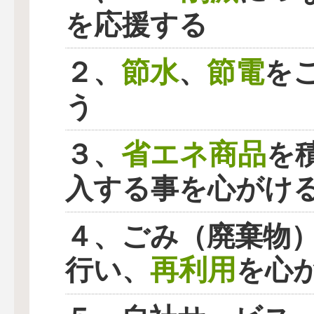
を応援する
節水
節電
２、
、
を
う
省エネ商品
３、
を
入する事を心がけ
４、ごみ（廃棄物
再利用
行い、
を心