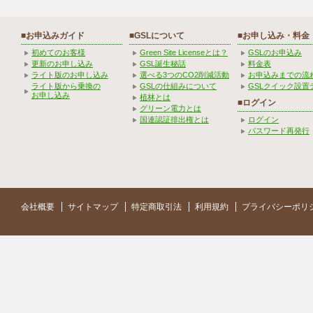
■お申込みガイド
■GSLについて
■お申し込み・料金
初めてのお客様
Green Site Licenseとは？
GSLのお申込み
更新のお申し込み
GSL誕生秘話
料金表
ライト版のお申し込み
選べる3つのCO2削減活動
お申込みまでの流
ライト版から乗換の
GSLの仕組みについて
GSLクイック設置
お申し込み
植林とは
■ログイン
グリーン電力とは
国連認証排出権とは
ログイン
パスワード再発行
会社概要
サイトマップ
特定商取引法
利用規約
プライバシーポリ