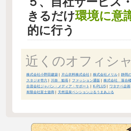
５、自社サービス
環境に意
きるだけ
的に行う
近くのオフィシ
株式会社小野田建築
|
片山衣料株式会社
|
株式会社メリル
|
静岡
スタジオ壱六
|
川奈 鮨長
|
ファッション通販
|
株式会社 落合
合資会社ジャパン・メディア・サポート
|
K-PLUS
|
ワタナベ企画
有限会社富士遊商
|
天然温泉ペンションぶるうまあぶる