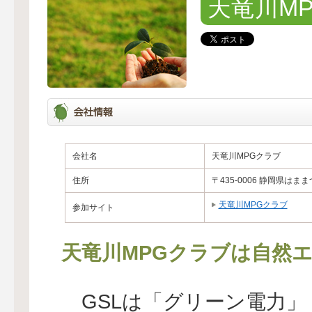
天竜川M
会社名
天竜川MPGクラブ
住所
〒435-0006 静岡県はま
天竜川MPGクラブ
参加サイト
天竜川MPGクラブは自然
GSLは「グリーン電力