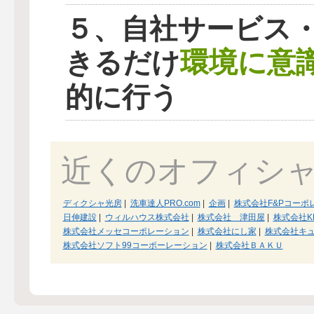
５、自社サービス
環境に意
きるだけ
的に行う
近くのオフィシ
ディクシャ光房
|
洗車達人PRO.com
|
企画
|
株式会社F&Pコーポ
日伸建設
|
ウィルハウス株式会社
|
株式会社 津田屋
|
株式会社K
株式会社メッセコーポレーション
|
株式会社にし家
|
株式会社キ
株式会社ソフト99コーポーレーション
|
株式会社ＢＡＫＵ