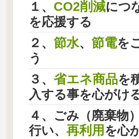
CO2削減
１、
につ
を応援する
節水
節電
２、
、
を
う
省エネ商品
３、
を
入する事を心がけ
４、ごみ（廃棄物
再利用
行い、
を心