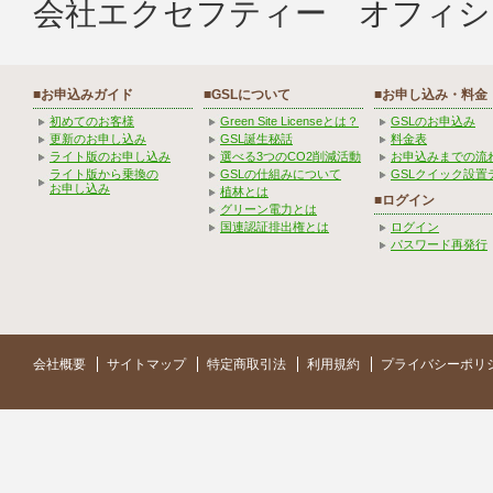
会社エクセフティー オフィシ
■お申込みガイド
■GSLについて
■お申し込み・料金
初めてのお客様
Green Site Licenseとは？
GSLのお申込み
更新のお申し込み
GSL誕生秘話
料金表
ライト版のお申し込み
選べる3つのCO2削減活動
お申込みまでの流
ライト版から乗換の
GSLの仕組みについて
GSLクイック設置
お申し込み
植林とは
■ログイン
グリーン電力とは
国連認証排出権とは
ログイン
パスワード再発行
会社概要
サイトマップ
特定商取引法
利用規約
プライバシーポリ