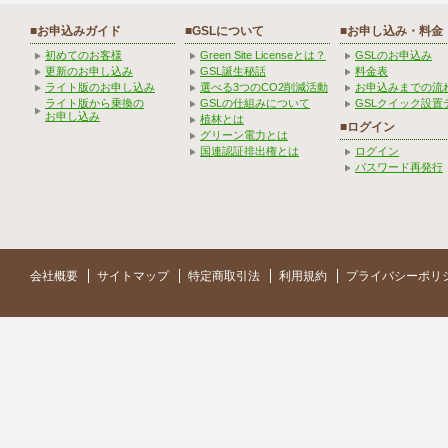
■お申込みガイド
■GSLについて
■お申し込み・料金
初めてのお客様
Green Site Licenseとは？
GSLのお申込み
更新のお申し込み
GSL誕生秘話
料金表
ライト版のお申し込み
選べる3つのCO2削減活動
お申込みまでの流
ライト版から乗換の
GSLの仕組みについて
GSLクイック設置
お申し込み
植林とは
■ログイン
グリーン電力とは
国連認証排出権とは
ログイン
パスワード再発行
会社概要
サイトマップ
特定商取引法
利用規約
プライバシーポリ