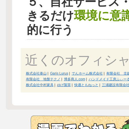
５、自社サービス
環境に意
きるだけ
的に行う
近くのオフィシ
株式会社泰山
|
Garis Lurus
|
でんホーム株式会社
|
有限会社 圭
有限会社 地盤テクノ
|
博多商人.com
|
ハンドメイド工房ふぃー
株式会社中村家具
|
ゆげ製茶
|
快適ともねっと
|
三浦建設有限会