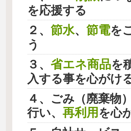
を応援する
節水
節電
２、
、
を
う
省エネ商品
３、
を
入する事を心がけ
４、ごみ（廃棄物
再利用
行い、
を心