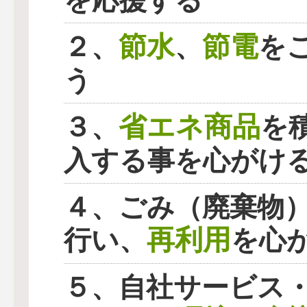
を応援する
節水
節電
２、
、
を
う
省エネ商品
３、
を
入する事を心がけ
４、ごみ（廃棄物
再利用
行い、
を心
５、自社サービス