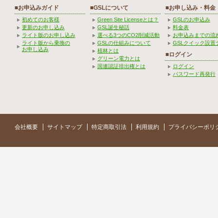
■お申込みガイド
■GSLについて
■お申し込み・料金
初めてのお客様
Green Site Licenseとは？
GSLのお申込み
更新のお申し込み
GSL誕生秘話
料金表
ライト版のお申し込み
選べる3つのCO2削減活動
お申込みまでの流
ライト版から乗換の
GSLの仕組みについて
GSLクイック設置
お申し込み
植林とは
■ログイン
グリーン電力とは
国連認証排出権とは
ログイン
パスワード再発行
会社概要
サイトマップ
特定商取引法
利用規約
プライバシーポリ