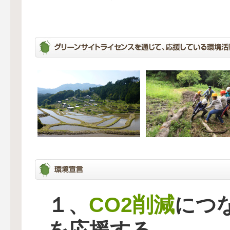
CO2削減
１、
につ