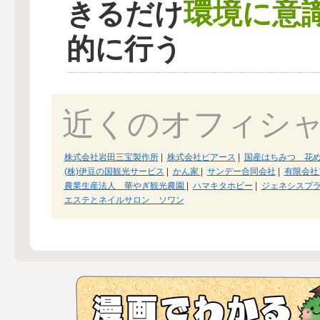
環境に意
きるだけ
的に行う
近くのオフィシ
株式会社岩田三宝製作所
|
株式会社ピアース
|
国産はちみつ 花
(株)伊豆の国観光サービス
|
かん家
|
サンデー合同会社
|
有限会社
農業生産法人 華やぎ観光農園
|
ハマキタホビー
|
ジェネシスプ
エステとネイルサロン ソワン