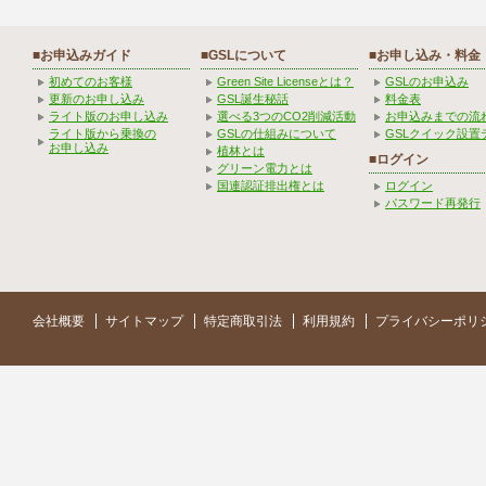
■お申込みガイド
■GSLについて
■お申し込み・料金
初めてのお客様
Green Site Licenseとは？
GSLのお申込み
更新のお申し込み
GSL誕生秘話
料金表
ライト版のお申し込み
選べる3つのCO2削減活動
お申込みまでの流
ライト版から乗換の
GSLの仕組みについて
GSLクイック設置
お申し込み
植林とは
■ログイン
グリーン電力とは
国連認証排出権とは
ログイン
パスワード再発行
会社概要
サイトマップ
特定商取引法
利用規約
プライバシーポリ