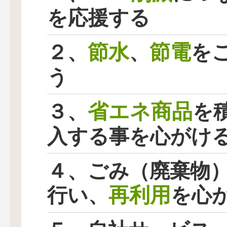
を応援する
節水
節電
２、
、
を
う
省エネ商品
３、
を
入する事を心がけ
４、ごみ（廃棄物
再利用
行い、
を心