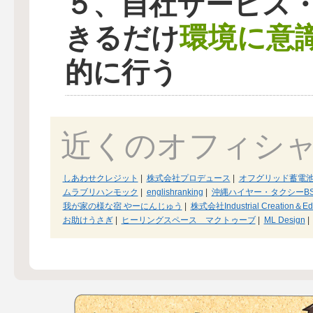
５、自社サービス
環境に意
きるだけ
的に行う
近くのオフィシ
しあわせクレジット
|
株式会社プロデュース
|
オフグリッド蓄電
ムラブリハンモック
|
englishranking
|
沖縄ハイヤー・タクシーB
我が家の様な宿 やーにんじゅう
|
株式会社Industrial Creation＆Edi
お助けうさぎ
|
ヒーリングスペース マクトゥーブ
|
ML Design
|