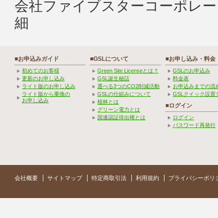
会社ファイブスターコーポレー
細
■お申込みガイド
■GSLについて
■お申し込み・料金
初めてのお客様
Green Site Licenseとは？
GSLのお申込み
更新のお申し込み
GSL誕生秘話
料金表
ライト版のお申し込み
選べる3つのCO2削減活動
お申込みまでの流
ライト版から乗換の
GSLの仕組みについて
GSLクイック設置
お申し込み
植林とは
■ログイン
グリーン電力とは
国連認証排出権とは
ログイン
パスワード再発行
会社概要
サイトマップ
特定商取引法
利用規約
プライバシーポリ