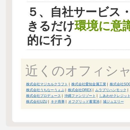
５、自社サービス
環境に意
きるだけ
的に行う
近くのオフィシ
株式会社マジカルクラフト
|
株式会社愛知金属工業
|
株式会社SOO
株式会社うちなーうぇぶ
|
株式会社OREX
|
ムラブリハンモック
|
株式会社プロデュース
|
沖縄ファンリゾート
|
しあわせクレジッ
株式会社UZU
|
キナ商事
|
オフグリッド蓄電池
|
城ジュエリー