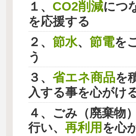
CO2削減
１、
につ
を応援する
節水
節電
２、
、
を
う
省エネ商品
３、
を
入する事を心がけ
４、ごみ（廃棄物
再利用
行い、
を心