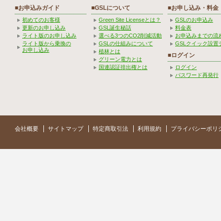
■お申込みガイド
■GSLについて
■お申し込み・料金
初めてのお客様
Green Site Licenseとは？
GSLのお申込み
更新のお申し込み
GSL誕生秘話
料金表
ライト版のお申し込み
選べる3つのCO2削減活動
お申込みまでの流
ライト版から乗換の
GSLの仕組みについて
GSLクイック設置
お申し込み
植林とは
■ログイン
グリーン電力とは
国連認証排出権とは
ログイン
パスワード再発行
会社概要
サイトマップ
特定商取引法
利用規約
プライバシーポリ