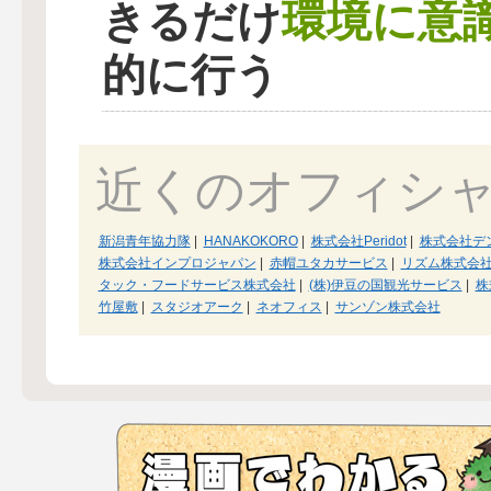
環境に意
きるだけ
的に行う
近くのオフィシ
新潟青年協力隊
|
HANAKOKORO
|
株式会社Peridot
|
株式会社デ
株式会社インプロジャパン
|
赤帽ユタカサービス
|
リズム株式会
タック・フードサービス株式会社
|
(株)伊豆の国観光サービス
|
株
竹屋敷
|
スタジオアーク
|
ネオフィス
|
サンゾン株式会社