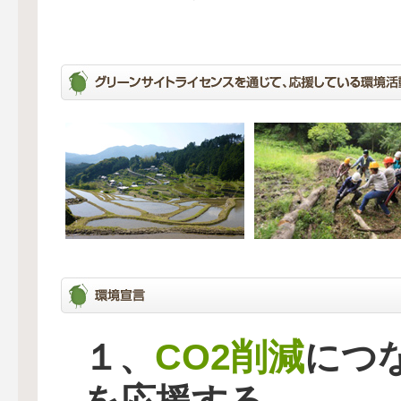
CO2削減
１、
につ