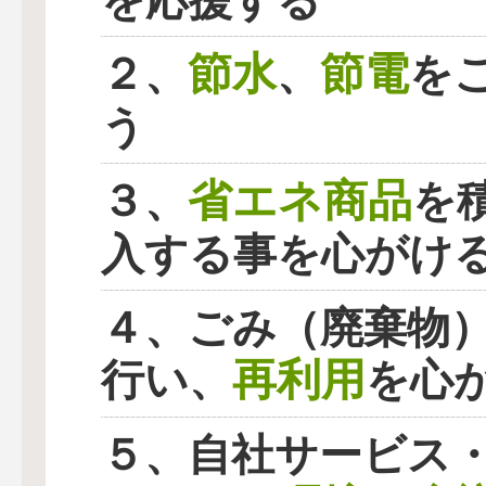
を応援する
節水
節電
２、
、
を
う
省エネ商品
３、
を
入する事を心がけ
４、ごみ（廃棄物
再利用
行い、
を心
５、自社サービス