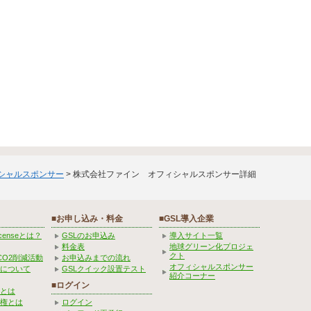
ィシャルスポンサー
> 株式会社ファイン オフィシャルスポンサー詳細
■お申し込み・料金
■GSL導入企業
Licenseとは？
GSLのお申込み
導入サイト一覧
料金表
地球グリーン化プロジェ
クト
CO2削減活動
お申込みまでの流れ
オフィシャルスポンサー
みについて
GSLクイック設置テスト
紹介コーナー
■ログイン
とは
権とは
ログイン