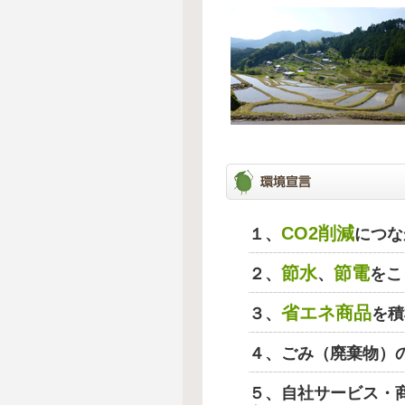
CO2削減
１、
につな
節水
節電
２、
、
をこ
省エネ商品
３、
を積
４、ごみ（廃棄物）
５、自社サービス・