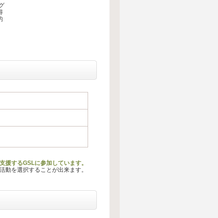
グ
得
的
、
支援するGSLに参加しています。
る活動を選択することが出来ます。