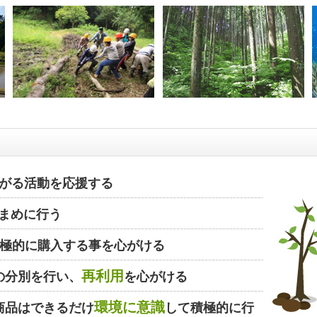
がる活動を応援する
まめに行う
極的に購入する事を心がける
再利用
の分別を行い、
を心がける
環境に意識
商品はできるだけ
して積極的に行