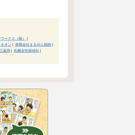
ンワークス（株）
|
ィオオン
|
有限会社まるぜん精肉
|
己薬局
|
札幌女性探偵社
|