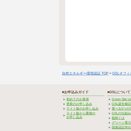
自然エネルギー環境認証 TOP
>
GSLオフ
■お申込みガイド
■GSLについて
初めてのお客様
Green Site 
更新のお申し込み
GSL誕生秘話
ライト版のお申し込み
選べる3つの
ライト版から乗換の
GSLの仕組
お申し込み
植林とは
グリーン電力
国連認証排出