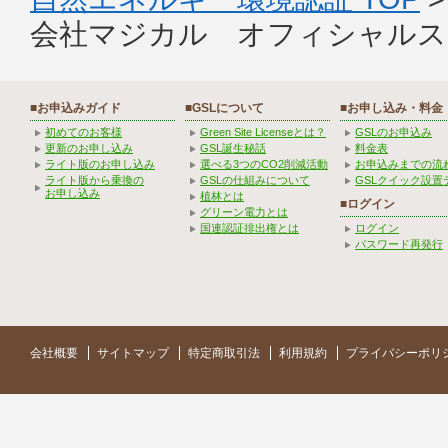
会社マジカル オフィシャルス
■お申込みガイド
■GSLについて
■お申し込み・料金
初めてのお客様
Green Site Licenseとは？
GSLのお申込み
更新のお申し込み
GSL誕生秘話
料金表
ライト版のお申し込み
選べる3つのCO2削減活動
お申込みまでの流
ライト版から乗換の
GSLの仕組みについて
GSLクイック設置
お申し込み
植林とは
■ログイン
グリーン電力とは
国連認証排出権とは
ログイン
パスワード再発行
会社概要
サイトマップ
特定商取引法
利用規約
プライバシーポリ