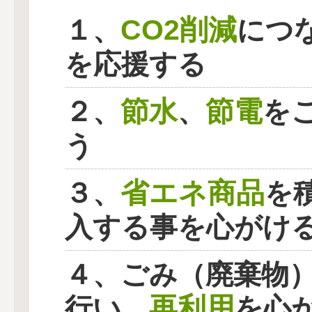
CO2削減
１、
につ
を応援する
節水
節電
２、
、
を
う
省エネ商品
３、
を
入する事を心がけ
４、ごみ（廃棄物
再利用
行い、
を心